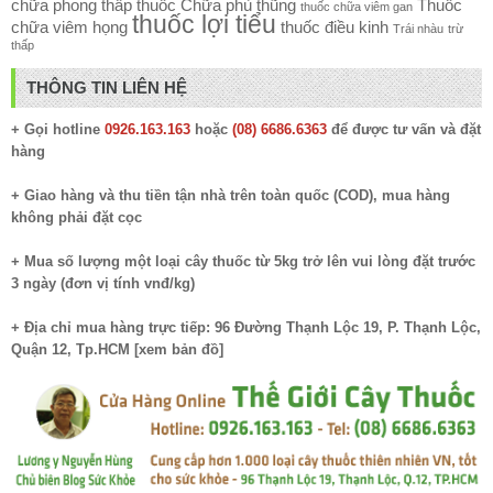
chữa phong thấp
thuốc Chữa phù thũng
Thuốc
thuốc chữa viêm gan
thuốc lợi tiểu
chữa viêm họng
thuốc điều kinh
Trái nhàu
trừ
thấp
THÔNG TIN LIÊN HỆ
+ Gọi hotline
0926.163.163
hoặc
(08) 6686.6363
để được tư vấn và đặt
hàng
+ Giao hàng và thu tiền tận nhà trên toàn quốc (COD), mua hàng
không phải đặt cọc
+ Mua số lượng một loại cây thuốc từ 5kg trở lên vui lòng đặt trước
3 ngày (đơn vị tính vnđ/kg)
+ Địa chỉ mua hàng trực tiếp: 96 Đường Thạnh Lộc 19, P. Thạnh Lộc,
Quận 12, Tp.HCM [
xem bản đồ
]