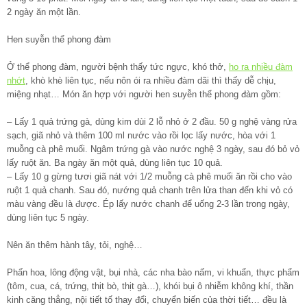
2 ngày ăn một lần.
Hen suyễn thể phong đàm
Ở thể phong đàm, người bệnh thấy tức ngực, khó thở,
ho ra nhiều đàm
nhớt
, khò khè liên tục, nếu nôn ói ra nhiều đàm dãi thì thấy dễ chịu,
miệng nhạt… Món ăn hợp với người hen suyễn thể phong đàm gồm:
– Lấy 1 quả trứng gà, dùng kim dùi 2 lỗ nhỏ ở 2 đầu. 50 g nghệ vàng rửa
sạch, giã nhỏ và thêm 100 ml nước vào rồi lọc lấy nước, hòa với 1
muỗng cà phê muối. Ngâm trứng gà vào nước nghệ 3 ngày, sau đó bỏ vỏ
lấy ruột ăn. Ba ngày ăn một quả, dùng liên tục 10 quả.
– Lấy 10 g gừng tươi giã nát với 1/2 muỗng cà phê muối ăn rồi cho vào
ruột 1 quả chanh. Sau đó, nướng quả chanh trên lửa than đến khi vỏ có
màu vàng đều là được. Ép lấy nước chanh để uống 2-3 lần trong ngày,
dùng liên tục 5 ngày.
Nên ăn thêm hành tây, tỏi, nghệ…
Phấn hoa, lông động vật, bụi nhà, các nha bào nấm, vi khuẩn, thực phẩm
(tôm, cua, cá, trứng, thịt bò, thịt gà…), khói bụi ô nhiễm không khí, thần
kinh căng thẳng, nội tiết tố thay đổi, chuyển biến của thời tiết… đều là