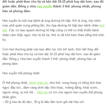
đổi hoặc phát theo chu kỳ và kéo dài 10-15 phút hay dài hơn, sau đó
giảm dần. Đông y chia
hen suyễn
thành 3 thể: phong nhiệt, phong
hàn và phong đàm.
Hen suyễn là một loại bệnh dị ứng đường hô hấp. Khi dị ứng, lớp niêm
mạc phế quản sưng phồng lên, thu hẹp đường hô hấp làm bệnh nhân
khó
thở
. Các cơ bao quanh đường hô hấp cũng có thể co thắt khiến bệnh
nhân cảm thấy ngực như bị bít lại, thở ra rất khó kèm theo tiếng khò khè,
ho.
Cơn hen thường phát vào ban đêm lúc trời trở lạnh, thời tiết thay đổi
hoặc phát theo chu kỳ và kéo dài 10-15 phút hay dài hơn, sau đó giảm
dần. Đông y chia hen suyễn thành 3 thể: phong nhiệt, phong hàn và
phong đàm.
Hen suyễn thể phong nhiệt
Ở thể phong nhiệt,
bệnh nhân ho
, khó thở, trong họng có tiếng khò khè,
ngực đầy tức, đàm vàng dính đặc khó khạc, miệng đắng, khát nước,
người nóng, ra mồ hôi…
Món ăn
có ích cho người hen suyễn thể phong
nhiệt gồm:
– 50 g hoa đu đủ đực, 30 g lá dâu tằm tươi giã nát hòa với