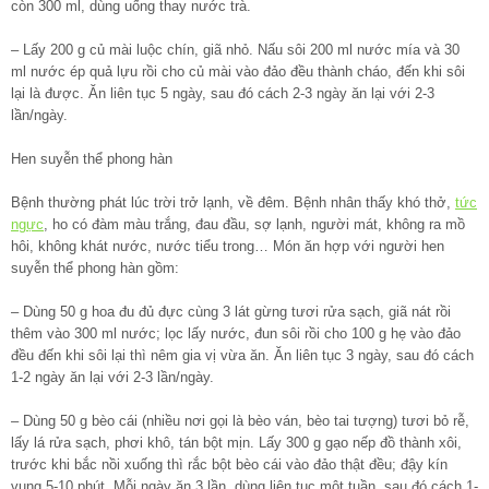
còn 300 ml, dùng uống thay nước trà.
– Lấy 200 g củ mài luộc chín, giã nhỏ. Nấu sôi 200 ml nước mía và 30
ml nước ép quả lựu rồi cho củ mài vào đảo đều thành cháo, đến khi sôi
lại là được. Ăn liên tục 5 ngày, sau đó cách 2-3 ngày ăn lại với 2-3
lần/ngày.
Hen suyễn thể phong hàn
Bệnh thường phát lúc trời trở lạnh, về đêm. Bệnh nhân thấy khó thở,
tức
ngực
, ho có đàm màu trắng, đau đầu, sợ lạnh, người mát, không ra mồ
hôi, không khát nước, nước tiểu trong… Món ăn hợp với người hen
suyễn thể phong hàn gồm:
– Dùng 50 g hoa đu đủ đực cùng 3 lát gừng tươi rửa sạch, giã nát rồi
thêm vào 300 ml nước; lọc lấy nước, đun sôi rồi cho 100 g hẹ vào đảo
đều đến khi sôi lại thì nêm gia vị vừa ăn. Ăn liên tục 3 ngày, sau đó cách
1-2 ngày ăn lại với 2-3 lần/ngày.
– Dùng 50 g bèo cái (nhiều nơi gọi là bèo ván, bèo tai tượng) tươi bỏ rễ,
lấy lá rửa sạch, phơi khô, tán bột mịn. Lấy 300 g gạo nếp đồ thành xôi,
trước khi bắc nồi xuống thì rắc bột bèo cái vào đảo thật đều; đậy kín
vung 5-10 phút. Mỗi ngày ăn 3 lần, dùng liên tục một tuần, sau đó cách 1-