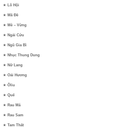
★
Lô Hội
★
Mã Đề
★
Mè – Vừng
★
Ngải Cứu
★
Ngũ Gia Bì
★
Nhục Thung Dung
★
Nữ Lang
★
Oải Hương
★
Ôliu
★
Quế
★
Rau Má
★
Rau Sam
★
Tam Thất