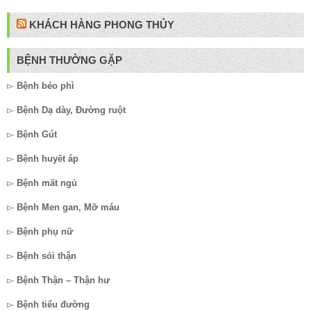
KHÁCH HÀNG PHONG THỦY
BỆNH THƯỜNG GẶP
▻
Bệnh béo phì
▻
Bệnh Dạ dày, Đường ruột
▻
Bệnh Gút
▻
Bệnh huyết áp
▻
Bệnh mất ngủ
▻
Bệnh Men gan, Mỡ máu
▻
Bệnh phụ nữ
▻
Bệnh sỏi thận
▻
Bệnh Thận – Thận hư
▻
Bệnh tiểu đường