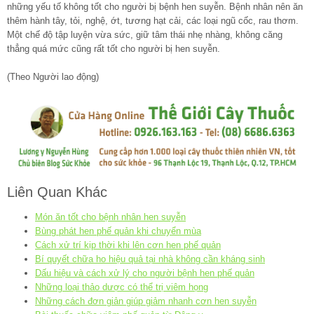
những yếu tố không tốt cho người bị bệnh hen suyễn. Bệnh nhân nên ăn
thêm hành tây, tỏi, nghệ, ớt, tương hạt cải, các loại ngũ cốc, rau thơm.
Một chế độ tập luyện vừa sức, giữ tâm thái nhẹ nhàng, không căng
thẳng quá mức cũng rất tốt cho người bị hen suyễn.
(Theo Người lao động)
Liên Quan Khác
Món ăn tốt cho bệnh nhân hen suyễn
Bùng phát hen phế quản khi chuyển mùa
Cách xử trí kịp thời khi lên cơn hen phế quản
Bí quyết chữa ho hiệu quả tại nhà không cần kháng sinh
Dấu hiệu và cách xử lý cho người bệnh hen phế quản
Những loại thảo dược có thể trị viêm họng
Những cách đơn giản giúp giảm nhanh cơn hen suyễn