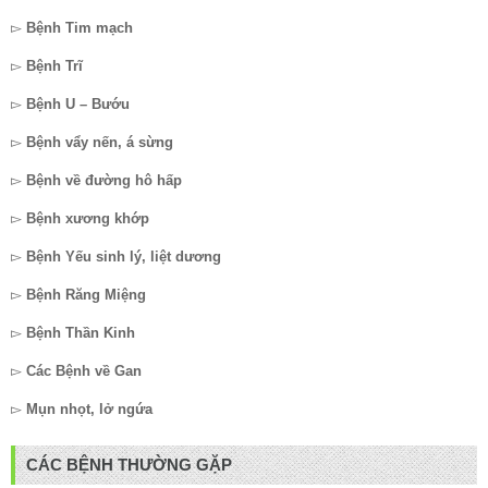
▻
Bệnh Tim mạch
▻
Bệnh Trĩ
▻
Bệnh U – Bướu
▻
Bệnh vẩy nến, á sừng
▻
Bệnh về đường hô hấp
▻
Bệnh xương khớp
▻
Bệnh Yếu sinh lý, liệt dương
▻
Bệnh Răng Miệng
▻
Bệnh Thần Kinh
▻
Các Bệnh về Gan
▻
Mụn nhọt, lở ngứa
CÁC BỆNH THƯỜNG GẶP