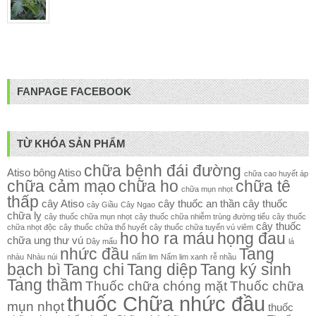
FANPAGE FACEBOOK
TỪ KHÓA SẢN PHẨM
chữa bệnh đái đường
Atiso
bông Atiso
chữa cao huyết áp
chữa cảm mạo
chữa ho
chữa tê
chữa mụn nhọt
thấp
cây Atiso
cây thuốc an thần
cây thuốc
cây Giầu
Cây Ngao
chữa lỵ
cây thuốc chữa mụn nhọt
cây thuốc chữa nhiễm trùng đường tiểu
cây thuốc
cây thuốc
chữa nhọt độc
cây thuốc chữa thổ huyết
cây thuốc chữa tuyến vú viêm
ho
ho ra máu
họng đau
chữa ung thư vú
Dây mấu
lá
nhức đầu
Tang
nhàu
Nhàu núi
nấm lim
Nấm lim xanh
rễ nhầu
bạch bì
Tang chi
Tang diệp
Tang ký sinh
Tang thầm
Thuốc chữa chóng mặt
Thuốc chữa
thuốc Chữa nhức đầu
mụn nhọt
thuốc