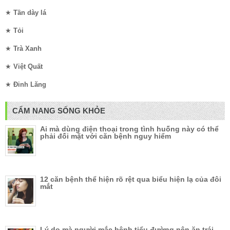
★
Tần dày lá
★
Tỏi
★
Trà Xanh
★
Việt Quất
★
Đinh Lăng
CẨM NANG SỐNG KHỎE
Ai mà dùng điện thoại trong tình huống này có thể
phải đối mặt với căn bệnh nguy hiểm
12 căn bệnh thể hiện rõ rệt qua biểu hiện lạ của đôi
mắt
Lý do mà người mắc bệnh tiểu đường nên ăn trái