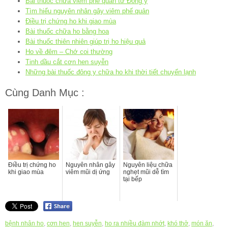
Bài thuốc chữa viêm phế quản từ Đông y
Tìm hiểu nguyên nhân gây viêm phế quản
Điều trị chứng ho khi giao mùa
Bài thuốc chữa ho bằng hoa
Bài thuốc thiên nhiên giúp trị ho hiệu quả
Ho về đêm – Chớ coi thường
Tinh dầu cắt cơn hen suyễn
Những bài thuốc đông y chữa ho khi thời tiết chuyển lạnh
Cùng Danh Mục :
Điều trị chứng ho
Nguyên nhân gây
Nguyên liệu chữa
khi giao mùa
viêm mũi dị ứng
nghẹt mũi dễ tìm
tại bếp
bệnh nhân ho
,
cơn hen
,
hen suyễn
,
ho ra nhiều đàm nhớt
,
khó thở
,
món ăn
,