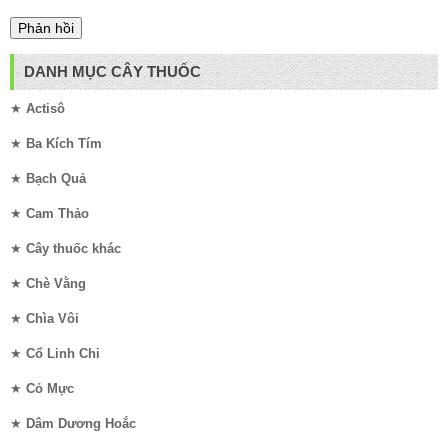
DANH MỤC CÂY THUỐC
★
Actisô
★
Ba Kích Tím
★
Bạch Quả
★
Cam Thảo
★
Cây thuốc khác
★
Chè Vằng
★
Chìa Vôi
★
Cổ Linh Chi
★
Cỏ Mực
★
Dâm Dương Hoắc