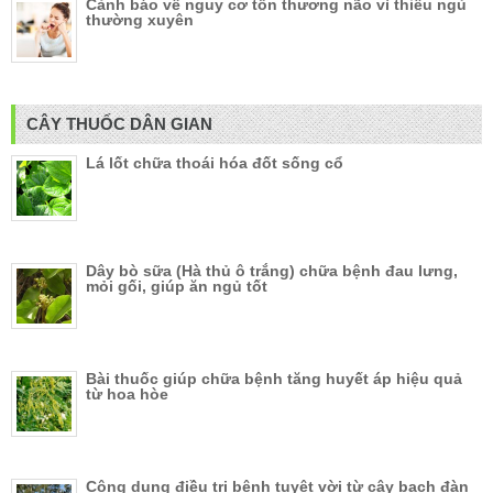
Cảnh báo về nguy cơ tổn thương não vì thiếu ngủ
thường xuyên
CÂY THUỐC DÂN GIAN
Lá lốt chữa thoái hóa đốt sống cổ
Dây bò sữa (Hà thủ ô trắng) chữa bệnh đau lưng,
mỏi gối, giúp ăn ngủ tốt
Bài thuốc giúp chữa bệnh tăng huyết áp hiệu quả
từ hoa hòe
Công dụng điều trị bệnh tuyệt vời từ cây bạch đàn