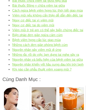
Bài thuốc chữa viêm tai giữa hiệu quả
Bài thuốc Đông y chữa viêm tai giữa
Cách ngừa bệnh viêm họng lúc thời tiết giao mùa
Viêm mũi nếu không cẩn thận dễ dẫn đến điếc tai
Nguy cơ điếc tai vì viêm mũi
Nguy cơ điếc tai do viêm mũi
Viêm mũi ở trẻ em có thể gây biến chứng điếc tai
Biện pháp đơn giản ngừa cảm cúm
Bệnh viêm họng cấp lúc giao mùa
Những cách đơn giản phòng bệnh cúm
Nguyên nhân gây viêm mũi dị ứng
Những rắc rối do việc lạm dụng tai nghe gây ra
Nguyên nhân và biểu hiện của bệnh viêm tai giữa
Nguyên nhân khiến yết hầu sưng đau khi trời lạnh
Khi nào cần phẫu thuật viêm xoang mũi ?
Cùng Danh Mục :