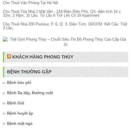
Cho Thuê Văn Phòng Tại Hà Nội
Cho Thuê Tòa Nhà 2 Mặt tiền - 218 Điện Biên Phủ, Q3, diện tích 16 x
32m, 2 Hầm, 10 Lầu, Từ Lầu 6 Trở Lên Có 19 Apartment
Cho Thuê Nhà 200 Pasteur, P. 6, Q. 3. Diện Tích: 16X37M. Kết Cấu: Trệt
3 Lầu.
KHÁCH HÀNG PHONG THỦY
BỆNH THƯỜNG GẶP
▻
Bệnh béo phì
▻
Bệnh Dạ dày, Đường ruột
▻
Bệnh Gút
▻
Bệnh huyết áp
▻
Bệnh mất ngủ