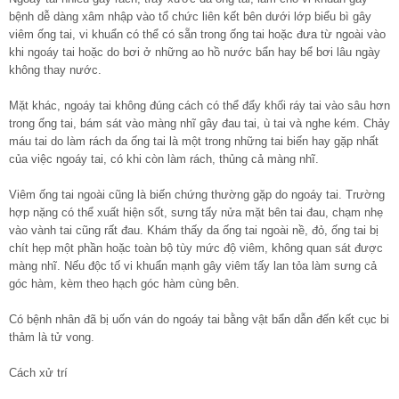
bệnh dễ dàng xâm nhập vào tổ chức liên kết bên dưới lớp biểu bì gây
viêm ống tai, vi khuẩn có thể có sẵn trong ống tai hoặc đưa từ ngoài vào
khi ngoáy tai hoặc do bơi ở những ao hồ nước bẩn hay bể bơi lâu ngày
không thay nước.
Mặt khác, ngoáy tai không đúng cách có thể đẩy khối ráy tai vào sâu hơn
trong ống tai, bám sát vào màng nhĩ gây đau tai, ù tai và nghe kém. Chảy
máu tai do làm rách da ống tai là một trong những tai biến hay gặp nhất
của việc ngoáy tai, có khi còn làm rách, thủng cả màng nhĩ.
Viêm ống tai ngoài cũng là biến chứng thường gặp do ngoáy tai. Trường
hợp nặng có thể xuất hiện sốt, sưng tấy nửa mặt bên tai đau, chạm nhẹ
vào vành tai cũng rất đau. Khám thấy da ống tai ngoài nề, đỏ, ống tai bị
chít hẹp một phần hoặc toàn bộ tùy mức độ viêm, không quan sát được
màng nhĩ. Nếu độc tố vi khuẩn mạnh gây viêm tấy lan tỏa làm sưng cả
góc hàm, kèm theo hạch góc hàm cùng bên.
Có bệnh nhân đã bị uốn ván do ngoáy tai bằng vật bẩn dẫn đến kết cục bi
thảm là tử vong.
Cách xử trí