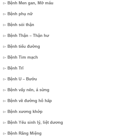
▻
Bệnh Men gan, Mỡ máu
▻
Bệnh phụ nữ
▻
Bệnh sỏi thận
▻
Bệnh Thận – Thận hư
▻
Bệnh tiểu đường
▻
Bệnh Tim mạch
▻
Bệnh Trĩ
▻
Bệnh U – Bướu
▻
Bệnh vẩy nến, á sừng
▻
Bệnh về đường hô hấp
▻
Bệnh xương khớp
▻
Bệnh Yếu sinh lý, liệt dương
▻
Bệnh Răng Miệng