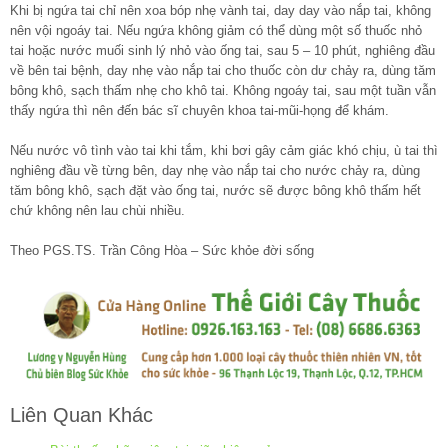
Khi bị ngứa tai chỉ nên xoa bóp nhẹ vành tai, day day vào nắp tai, không
nên vội ngoáy tai. Nếu ngứa không giảm có thể dùng một số thuốc nhỏ
tai hoặc nước muối sinh lý nhỏ vào ống tai, sau 5 – 10 phút, nghiêng đầu
về bên tai bệnh, day nhẹ vào nắp tai cho thuốc còn dư chảy ra, dùng tăm
bông khô, sạch thấm nhẹ cho khô tai. Không ngoáy tai, sau một tuần vẫn
thấy ngứa thì nên đến bác sĩ chuyên khoa tai-mũi-họng để khám.
Nếu nước vô tình vào tai khi tắm, khi bơi gây cảm giác khó chịu, ù tai thì
nghiêng đầu về từng bên, day nhẹ vào nắp tai cho nước chảy ra, dùng
tăm bông khô, sạch đặt vào ống tai, nước sẽ được bông khô thấm hết
chứ không nên lau chùi nhiều.
Theo PGS.TS. Trần Công Hòa – Sức khỏe đời sống
Liên Quan Khác