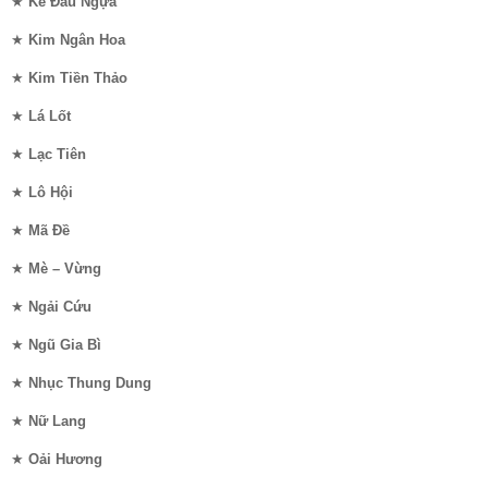
★
Ké Đầu Ngựa
★
Kim Ngân Hoa
★
Kim Tiền Thảo
★
Lá Lốt
★
Lạc Tiên
★
Lô Hội
★
Mã Đề
★
Mè – Vừng
★
Ngải Cứu
★
Ngũ Gia Bì
★
Nhục Thung Dung
★
Nữ Lang
★
Oải Hương