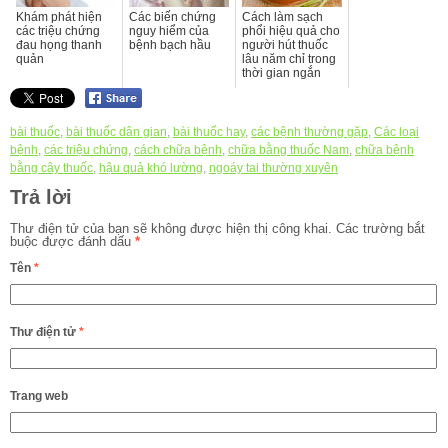
Khám phát hiện
Các biến chứng
Cách làm sạch
các triệu chứng
nguy hiểm của
phổi hiệu quả cho
đau họng thanh
bệnh bạch hầu
người hút thuốc
quản
lâu năm chỉ trong
thời gian ngắn
bài thuốc
,
bài thuốc dân gian
,
bài thuốc hay
,
các bệnh thường gặp
,
Các loại
bệnh
,
các triệu chứng
,
cách chữa bệnh
,
chữa bằng thuốc Nam
,
chữa bệnh
bằng cây thuốc
,
hậu quả khó lường
,
ngoáy tai thường xuyên
Trả lời
Thư điện tử của bạn sẽ không được hiện thị công khai.
Các trường bắt
buộc được đánh dấu
*
Tên
*
Thư điện tử
*
Trang web