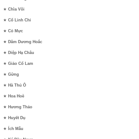
★
Chìa Vôi
★
Cổ Linh Chi
★
Cỏ Mực
★
Dâm Dương Hoắc
★
Diệp Hạ Châu
★
Giảo Cổ Lam
★
Gừng
★
Hà Thủ Ô
★
Hoa Hoè
★
Hương Thảo
★
Huyết Dụ
★
Ích Mẫu