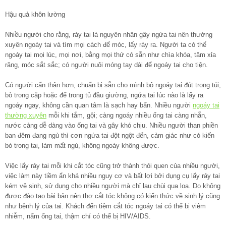
Hậu quả khôn lường
Nhiều người cho rằng, ráy tai là nguyên nhân gây ngứa tai nên thường
xuyên ngoáy tai và tìm mọi cách để móc, lấy ráy ra. Người ta có thể
ngoáy tai mọi lúc, mọi nơi, bằng mọi thứ có sẵn như chìa khóa, tăm xỉa
răng, móc sắt sắc; có người nuôi móng tay dài để ngoáy tai cho tiện.
Có người cẩn thận hơn, chuẩn bị sẵn cho mình bộ ngoáy tai đút trong túi,
bỏ trong cặp hoặc để trong tủ đầu giường, ngứa tai lúc nào là lấy ra
ngoáy ngay, không cần quan tâm là sạch hay bẩn. Nhiều người
ngoáy tai
thường xuyên
mỗi khi tắm, gội; càng ngoáy nhiều ống tai càng nhẵn,
nước càng dễ dàng vào ống tai và gây khó chịu. Nhiều người than phiền
ban đêm đang ngủ thì cơn ngứa tai đột ngột đến, cảm giác như có kiến
bò trong tai, làm mất ngủ, không ngoáy không được.
Việc lấy ráy tai mỗi khi cắt tóc cũng trở thành thói quen của nhiều người,
việc làm này tiềm ẩn khá nhiều nguy cơ và bất lợi bởi dụng cụ lấy ráy tai
kém vệ sinh, sử dụng cho nhiều người mà chỉ lau chùi qua loa. Do không
được đào tạo bài bản nên thợ cắt tóc không có kiến thức về sinh lý cũng
như bệnh lý của tai. Khách đến tiệm cắt tóc ngoáy tai có thể bị viêm
nhiễm, nấm ống tai, thậm chí có thể bị HIV/AIDS.