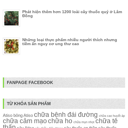
Phát hiện thêm hơn 1200 loài cây thuốc quý ở Lâm
Đồng
Những loại thực phẩm nhiều người thích nhưng
tiềm ẩn nguy cơ ung thư cao
FANPAGE FACEBOOK
TỪ KHÓA SẢN PHẨM
chữa bệnh đái đường
Atiso
bông Atiso
chữa cao huyết áp
chữa cảm mạo
chữa ho
chữa tê
chữa mụn nhọt
thấp
cây Atiso
cây thuốc an thần
cây thuốc