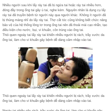
Nhiều người sau khi lấy ráy tai đã bị ngứa tai hoặc ráy tai nhiều hơn,
đóng đầy trong ống tai gây ù tai, nghe kém. Nguyên nhân là dụng cụ lấy
ráy tai đã truyền bệnh từ người này qua người khác. Không ít người đã
bị thủng màng nhĩ do lấy ráy tai. Thợ cắt tóc cũng không biết chức năng
bảo vệ của hệ thống lông tơ trong ống tai nên đã thoải mái cạo nhẵn, tạo
điều kiện cho nước, bụi, vi khuẩn, côn trùng vào ống tai.
Thói quen ngoáy tai lấy ráy tai khiến nhiều người bị rách, trầy xước da
ống tai, làm cho vi khuẩn gây bệnh dễ dàng xâm nhập vào tai.
Thói quen ngoáy tai lấy ráy tai khiến nhiều người bị rách, trầy xước da
ống tai, làm cho vi khuẩn gây bệnh dễ dàng xâm nhập vào tai.
Ngoáy tai nhiều gây rách, trầy xước da ống tai, làm cho vi khuẩn gây