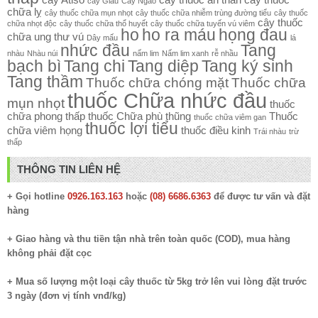
cây Giầu
Cây Ngao
chữa lỵ
cây thuốc chữa mụn nhọt
cây thuốc chữa nhiễm trùng đường tiểu
cây thuốc
cây thuốc
chữa nhọt độc
cây thuốc chữa thổ huyết
cây thuốc chữa tuyến vú viêm
ho
ho ra máu
họng đau
chữa ung thư vú
Dây mấu
lá
nhức đầu
Tang
nhàu
Nhàu núi
nấm lim
Nấm lim xanh
rễ nhầu
bạch bì
Tang chi
Tang diệp
Tang ký sinh
Tang thầm
Thuốc chữa chóng mặt
Thuốc chữa
thuốc Chữa nhức đầu
mụn nhọt
thuốc
chữa phong thấp
thuốc Chữa phù thũng
Thuốc
thuốc chữa viêm gan
thuốc lợi tiểu
chữa viêm họng
thuốc điều kinh
Trái nhàu
trừ
thấp
THÔNG TIN LIÊN HỆ
+ Gọi hotline
0926.163.163
hoặc
(08) 6686.6363
để được tư vấn và đặt
hàng
+ Giao hàng và thu tiền tận nhà trên toàn quốc (COD), mua hàng
không phải đặt cọc
+ Mua số lượng một loại cây thuốc từ 5kg trở lên vui lòng đặt trước
3 ngày (đơn vị tính vnđ/kg)