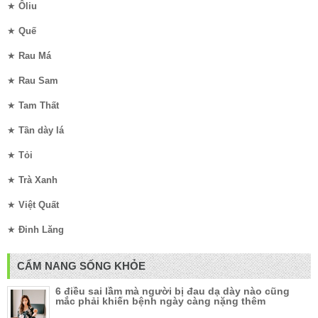
★
Ôliu
★
Quế
★
Rau Má
★
Rau Sam
★
Tam Thất
★
Tần dày lá
★
Tỏi
★
Trà Xanh
★
Việt Quất
★
Đinh Lăng
CẨM NANG SỐNG KHỎE
6 điều sai lầm mà người bị đau dạ dày nào cũng
mắc phải khiến bệnh ngày càng nặng thêm