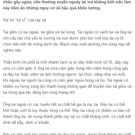
nhân gây ngứa, nên thường xuyên ngoáy tai mà không biết việc làm
này tiềm ẩn những nguy cơ và hậu quả khôn lường.
Vai trò “vệ sĩ” của ráy tai
Tai gồm có tai ngoài, tai giữa và tai trong. Tai ngoài có vành tai và ống tai
với cấu tạo chủ yếu là xương và sụn được phủ bơi một lớp da và tổ
chức liên kết rất mỏng dưới da. Mạch máu nuôi dưỡng cho vùng này rất
nghèo nàn.
Thần kinh chi phối là một nhánh tách ra từ dây thần kinh số IX, dây này
vừa có cảm giác ở ống tai vừa cảm giác họng nên viêm họng cũng gây
ra đau tai hoặc viêm tai ảnh hưởng ngược lại chức năng nhai và nuốt,
khi ngoáy tai người ta cũng có cảm giác ngứa họng và ho. Tai ngoài có
nhiệm vụ hứng sóng âm thanh trong không gian để truyền vào tai giữa và
tai trong qua tác động làm rung màng nhĩ.
Ống tai ngoài có các tuyến tiết ra chất bã gọi là ráy tai. Ráy tai có thể
khô hoặc ướt là tùy thuộc từng cá thể. Ráy tai cũng có nhiệm vụ bảo vệ
thành ống tai, do trong thành phần ráy tai có chất kháng sinh, có chất kết
dính để bẫy, dính vi khuẩn.
Ráy tai phủ một lớp mỏng trên da ống tai ngoài, được hình thành do chất