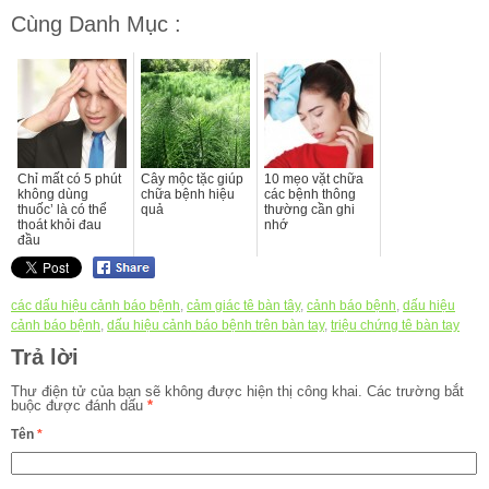
Cùng Danh Mục :
Chỉ mất có 5 phút
Cây mộc tặc giúp
10 mẹo vặt chữa
không dùng
chữa bệnh hiệu
các bệnh thông
thuốc’ là có thể
quả
thường cần ghi
thoát khỏi đau
nhớ
đầu
các dấu hiệu cảnh báo bệnh
,
cảm giác tê bàn tây
,
cảnh báo bệnh
,
dấu hiệu
cảnh báo bệnh
,
dấu hiệu cảnh báo bệnh trên bàn tay
,
triệu chứng tê bàn tay
Trả lời
Thư điện tử của bạn sẽ không được hiện thị công khai.
Các trường bắt
buộc được đánh dấu
*
Tên
*