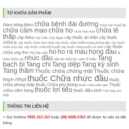
TỪ KHÓA SẢN PHẨM
chữa bệnh đái đường
Atiso
bông Atiso
chữa cao huyết áp
chữa cảm mạo
chữa ho
chữa tê
chữa mụn nhọt
thấp
cây Atiso
cây thuốc an thần
cây thuốc
cây Giầu
Cây Ngao
chữa lỵ
cây thuốc chữa mụn nhọt
cây thuốc chữa nhiễm trùng đường tiểu
cây thuốc
cây thuốc
chữa nhọt độc
cây thuốc chữa thổ huyết
cây thuốc chữa tuyến vú viêm
ho
ho ra máu
họng đau
chữa ung thư vú
Dây mấu
lá
nhức đầu
Tang
nhàu
Nhàu núi
nấm lim
Nấm lim xanh
rễ nhầu
bạch bì
Tang chi
Tang diệp
Tang ký sinh
Tang thầm
Thuốc chữa chóng mặt
Thuốc chữa
thuốc Chữa nhức đầu
mụn nhọt
thuốc
chữa phong thấp
thuốc Chữa phù thũng
Thuốc
thuốc chữa viêm gan
thuốc lợi tiểu
chữa viêm họng
thuốc điều kinh
Trái nhàu
trừ
thấp
THÔNG TIN LIÊN HỆ
+ Gọi hotline
0926.163.163
hoặc
(08) 6686.6363
để được tư vấn và đặt
hàng