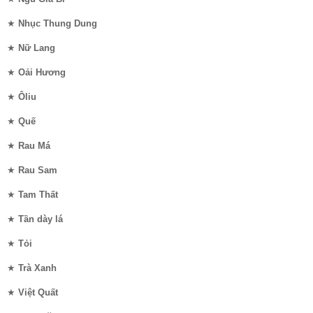
★
Nhục Thung Dung
★
Nữ Lang
★
Oải Hương
★
Ôliu
★
Quế
★
Rau Má
★
Rau Sam
★
Tam Thất
★
Tần dày lá
★
Tỏi
★
Trà Xanh
★
Việt Quất