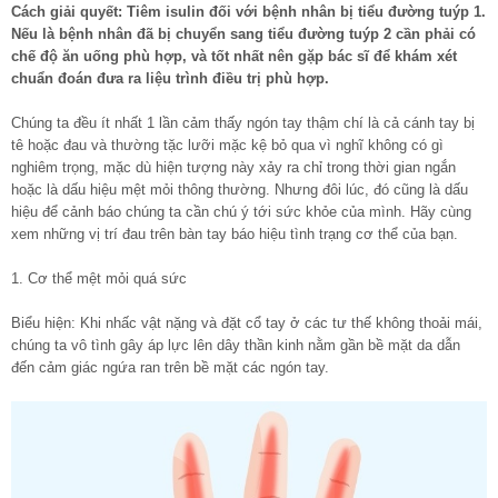
Cách giải quyết: Tiêm isulin đối với bệnh nhân bị tiểu đường tuýp 1.
Nếu là bệnh nhân đã bị chuyển sang tiểu đường tuýp 2 cần phải có
chế độ ăn uống phù hợp, và tốt nhất nên gặp bác sĩ để khám xét
chuẩn đoán đưa ra liệu trình điều trị phù hợp.
Chúng ta đều ít nhất 1 lần cảm thấy ngón tay thậm chí là cả cánh tay bị
tê hoặc đau và thường tặc lưỡi mặc kệ bỏ qua vì nghĩ không có gì
nghiêm trọng, mặc dù hiện tượng này xảy ra chỉ trong thời gian ngắn
hoặc là dấu hiệu mệt mỏi thông thường. Nhưng đôi lúc, đó cũng là dấu
hiệu để cảnh báo chúng ta cần chú ý tới sức khỏe của mình. Hãy cùng
xem những vị trí đau trên bàn tay báo hiệu tình trạng cơ thể của bạn.
1. Cơ thể mệt mỏi quá sức
Biểu hiện: Khi nhấc vật nặng và đặt cổ tay ở các tư thế không thoải mái,
chúng ta vô tình gây áp lực lên dây thần kinh nằm gần bề mặt da dẫn
đến cảm giác ngứa ran trên bề mặt các ngón tay.