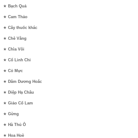
★
Bạch Quả
★
Cam Thảo
★
Cây thuốc khác
★
Chè Vằng
★
Chìa Vôi
★
Cổ Linh Chi
★
Cỏ Mực
★
Dâm Dương Hoắc
★
Diệp Hạ Châu
★
Giảo Cổ Lam
★
Gừng
★
Hà Thủ Ô
★
Hoa Hoè