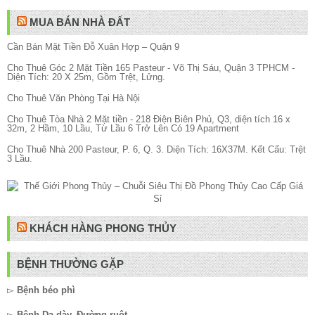
MUA BÁN NHÀ ĐẤT
Cần Bán Mặt Tiền Đỗ Xuân Hợp – Quận 9
Cho Thuê Góc 2 Mặt Tiền 165 Pasteur - Võ Thị Sáu, Quận 3 TPHCM -
Diện Tích: 20 X 25m, Gồm Trệt, Lửng.
Cho Thuê Văn Phòng Tại Hà Nội
Cho Thuê Tòa Nhà 2 Mặt tiền - 218 Điện Biên Phủ, Q3, diện tích 16 x
32m, 2 Hầm, 10 Lầu, Từ Lầu 6 Trở Lên Có 19 Apartment
Cho Thuê Nhà 200 Pasteur, P. 6, Q. 3. Diện Tích: 16X37M. Kết Cấu: Trệt
3 Lầu.
KHÁCH HÀNG PHONG THỦY
BỆNH THƯỜNG GẶP
▻
Bệnh béo phì
▻
Bệnh Dạ dày, Đường ruột