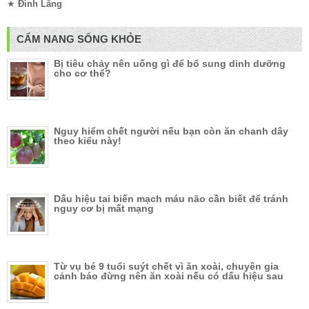
★
Đinh Lăng
CẨM NANG SỐNG KHỎE
Bị tiêu chảy nên uống gì để bổ sung dinh dưỡng
cho cơ thể?
Nguy hiểm chết người nếu bạn còn ăn chanh dây
theo kiểu này!
Dấu hiệu tai biến mạch máu não cần biết để tránh
nguy cơ bị mất mạng
Từ vụ bé 9 tuổi suýt chết vì ăn xoài, chuyên gia
cảnh báo đừng nên ăn xoài nếu có dấu hiệu sau