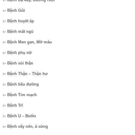
▻
Bệnh Gút
▻
Bệnh huyết áp
▻
Bệnh mất ngủ
▻
Bệnh Men gan, Mỡ máu
▻
Bệnh phụ nữ
▻
Bệnh sỏi thận
▻
Bệnh Thận – Thận hư
▻
Bệnh tiểu đường
▻
Bệnh Tim mạch
▻
Bệnh Trĩ
▻
Bệnh U – Bướu
▻
Bệnh vẩy nến, á sừng