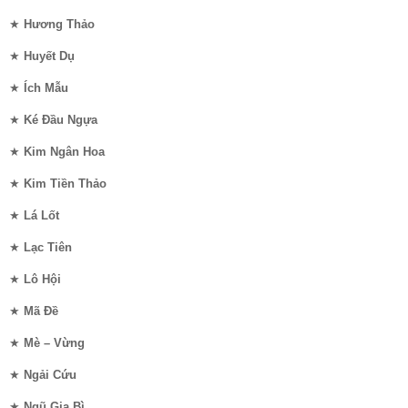
★
Hương Thảo
★
Huyết Dụ
★
Ích Mẫu
★
Ké Đầu Ngựa
★
Kim Ngân Hoa
★
Kim Tiền Thảo
★
Lá Lốt
★
Lạc Tiên
★
Lô Hội
★
Mã Đề
★
Mè – Vừng
★
Ngải Cứu
★
Ngũ Gia Bì