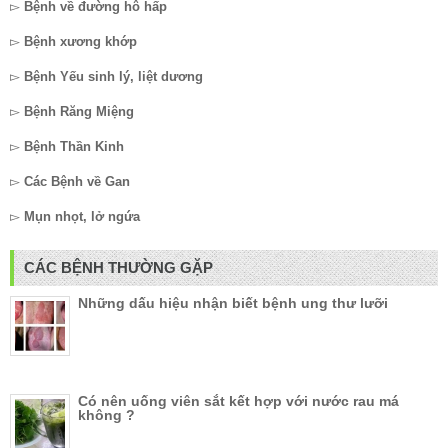
▻
Bệnh về đường hô hấp
▻
Bệnh xương khớp
▻
Bệnh Yếu sinh lý, liệt dương
▻
Bệnh Răng Miệng
▻
Bệnh Thần Kinh
▻
Các Bệnh về Gan
▻
Mụn nhọt, lở ngứa
CÁC BỆNH THƯỜNG GẶP
Những dấu hiệu nhận biết bệnh ung thư lưỡi
Có nên uống viên sắt kết hợp với nước rau má
không ?