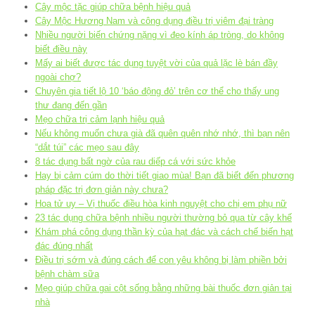
Cây mộc tặc giúp chữa bệnh hiệu quả
Cây Mộc Hương Nam và công dụng điều trị viêm đại tràng
Nhiều người biến chứng nặng vì đeo kính áp tròng, do không
biết điều này
Mấy ai biết được tác dụng tuyệt vời của quả lặc lè bán đầy
ngoài chợ?
Chuyên gia tiết lộ 10 ‘báo động đỏ’ trên cơ thể cho thấy ung
thư đang đến gần
Mẹo chữa trị cảm lạnh hiệu quả
Nếu không muốn chưa già đã quên quên nhớ nhớ, thì bạn nên
“dắt túi” các mẹo sau đây
8 tác dụng bất ngờ của rau diếp cá với sức khỏe
Hay bị cảm cúm do thời tiết giao mùa! Bạn đã biết đến phương
pháp đặc trị đơn giản này chưa?
Hoa tử uy – Vị thuốc điều hòa kinh nguyệt cho chị em phụ nữ
23 tác dụng chữa bệnh nhiều người thường bỏ qua từ cây khế
Khám phá công dụng thần kỳ của hạt đác và cách chế biến hạt
đác đúng nhất
Điều trị sớm và đúng cách để con yêu không bị làm phiền bởi
bệnh chàm sữa
Mẹo giúp chữa gai cột sống bằng những bài thuốc đơn giản tại
nhà