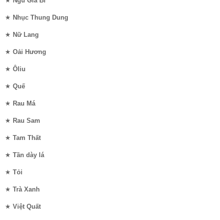
★
Ngũ Gia Bì
★
Nhục Thung Dung
★
Nữ Lang
★
Oải Hương
★
Ôliu
★
Quế
★
Rau Má
★
Rau Sam
★
Tam Thất
★
Tần dày lá
★
Tỏi
★
Trà Xanh
★
Việt Quất