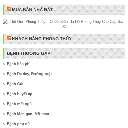
MUA BÁN NHÀ ĐẤT
KHÁCH HÀNG PHONG THỦY
BỆNH THƯỜNG GẶP
▻
Bệnh béo phì
▻
Bệnh Dạ dày, Đường ruột
▻
Bệnh Gút
▻
Bệnh huyết áp
▻
Bệnh mất ngủ
▻
Bệnh Men gan, Mỡ máu
▻
Bệnh phụ nữ