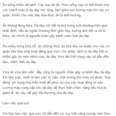
Ăn uống nhiều đồ lạnh: Các loại đồ ăn, thức uống này có thể khiến cho
các mạch máu ở dạ dày mở rộng, làm giảm lưu lượng máu tới các cơ
quan, khiến cho việc tiêu hóa thức ăn bị ảnh hưởng.
Ăn không đúng bữa: Dạ dày chỉ tiết ra axit trong một khoảng thời gian
nhất định, nếu ăn ngoài khoảng thời gian này, lượng axit tiết ra sẽ bị
thừa, đó chính là nguyên nhân gây bệnh viêm loét dạ dày.
Ăn nhiều trong bữa tối: ăn những thức ăn khó tiêu sẽ khiến cho các cơ
quan tiêu hóa phải hoạt động quá mức cho phép, dịch vị dạ dày tiết ra
nhiều gây ăn mòn niêm mạc dạ dày. Kéo dài tình trạng này sẽ dẫn đến
đau, viêm, loét dạ dày.
Vừa ăn vừa làm việc: đây cũng là nguyên nhân gây ra bệnh đau dạ dày.
Khi làm việc, nhất là làm việc trí não, một lượng lớn máu sẽ được “huy
động” tới trung khu thần kinh để phục vụ cho các hoạt động trí não.
Lượng máu cung cấp cho dạ dày để thực hiện chức năng tiêu hoá bị
giảm đi, do vậy, dễ gây tổn thương cho dạ dày.
Làm việc quá sức
Khi bạn làm việc quá sức sẽ dẫn đến sự suy kiệt năng lượng, kéo theo