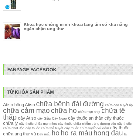
Khoa học chứng minh khoai lang tím có khả năng
ngăn chặn ung thư
FANPAGE FACEBOOK
TỪ KHÓA SẢN PHẨM
chữa bệnh đái đường
Atiso
bông Atiso
chữa cao huyết áp
chữa cảm mạo
chữa ho
chữa tê
chữa mụn nhọt
thấp
cây Atiso
cây thuốc an thần
cây thuốc
cây Giầu
Cây Ngao
chữa lỵ
cây thuốc chữa mụn nhọt
cây thuốc chữa nhiễm trùng đường tiểu
cây thuốc
cây thuốc
chữa nhọt độc
cây thuốc chữa thổ huyết
cây thuốc chữa tuyến vú viêm
ho
ho ra máu
họng đau
chữa ung thư vú
Dây mấu
lá