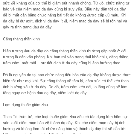
sức đề kháng của cơ thể bị giảm sút nhanh chóng. Từ đó, chức năng tự
bảo vệ của niêm mạc dạ dày cũng bị suy yếu. Điều này dẫn tới dạ dày
dễ bị mất cân bằng chức năng bài tiết do không được cấp đủ máu. Khi
dạ dày bị dư axít, dịch vị dạ dày ít đi, niêm mạc dạ dày sẽ bị tổn hại và
gây ra tình trạng đau dạ dày.
Căng thẳng thần kinh
Hiện tượng đau dạ dày do căng thẳng thần kinh thường gặp nhất ở đối
tượng là dân văn phòng. Khi bạn rơi vào trạng thái khó chịu, căng thẳng,
trầm cảm, mệt mỏi… sự tiết dịch ở dạ dày cũng bị ảnh hưởng theo.
Đó là nguyên do tại sao chức năng tiêu hóa của dạ dày không được thực
hiện tốt như mọi khi. Sự căng thẳng về tâm lý, cảm xúc có thể kéo theo
ảnh hưởng xấu ở dạ dày. Do đó, trầm cảm kéo dài, lo lắng cũng sẽ làm
tăng nguy cơ bệnh đau dạ dày, viêm loét dạ dày.
Lạm dụng thuốc giảm đau
Theo Tri thức trẻ, các loại thuốc giảm đau đều có tác dụng kìm hãm sự
sản xuất niêm mạc bảo vệ thành dạ dày. Khi các niêm mạc này bị ảnh
hưởng và không làm tốt chức năng bảo vệ thành dạ dày thì sẽ dẫn tới