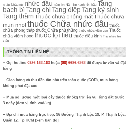
nhức đầu
Tang
nhàu
Nhàu núi
nấm lim
Nấm lim xanh
rễ nhầu
bạch bì
Tang chi
Tang diệp
Tang ký sinh
Tang thầm
Thuốc chữa chóng mặt
Thuốc chữa
thuốc Chữa nhức đầu
mụn nhọt
thuốc
chữa phong thấp
thuốc Chữa phù thũng
Thuốc
thuốc chữa viêm gan
thuốc lợi tiểu
chữa viêm họng
thuốc điều kinh
Trái nhàu
trừ
thấp
THÔNG TIN LIÊN HỆ
+ Gọi hotline
0926.163.163
hoặc
(08) 6686.6363
để được tư vấn và đặt
hàng
+ Giao hàng và thu tiền tận nhà trên toàn quốc (COD), mua hàng
không phải đặt cọc
+ Mua số lượng một loại cây thuốc từ 5kg trở lên vui lòng đặt trước
3 ngày (đơn vị tính vnđ/kg)
+ Địa chỉ mua hàng trực tiếp: 96 Đường Thạnh Lộc 19, P. Thạnh Lộc,
Quận 12, Tp.HCM [
xem bản đồ
]