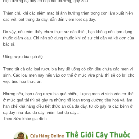
hiện tượng dạ dày co bóp bất thường, gây đau.
Thậm chí, khi các niêm mạc bị ảnh hưởng trầm trọng còn làm xuất hiện
các vết loét trong dạ dày, dẫn đến viêm loét dạ dày.
Do vậy, nếu cảm thấy chưa thực sự cần thiết, bạn không nên lạm dụng
thuốc giảm đau. Chỉ nên sử dụng thuốc khi có sự chỉ dẫn và kê đơn của
bác sĩ.
Uống rượu bia quá độ
Trong tất cả các loại rượu bia hay đồ uống có cồn đều chứa các men vi
sinh. Các loại men này nếu vào cơ thể ở mức vừa phải thì sẽ có lợi cho
việc tiêu hóa thức ăn.
Nhưng nếu, bạn uống rượu bia quá nhiều, lượng men vi sinh vào cơ thể
ở mức quá tải thì sẽ gây ra những rối loạn trong đường tiêu hoá và làm
hạn chế khả năng điều tiết thức ăn của dạ dày, từ đó gây ra các bệnh ở
dạ dày như đau dạ dày, viêm loét dạ dày…
Theo Sức khỏe gia đình