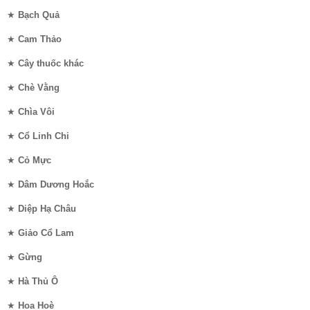
★
Bạch Quả
★
Cam Thảo
★
Cây thuốc khác
★
Chè Vằng
★
Chìa Vôi
★
Cổ Linh Chi
★
Cỏ Mực
★
Dâm Dương Hoắc
★
Diệp Hạ Châu
★
Giảo Cổ Lam
★
Gừng
★
Hà Thủ Ô
★
Hoa Hoè