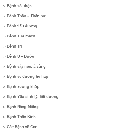
▻
Bệnh sỏi thận
▻
Bệnh Thận – Thận hư
▻
Bệnh tiểu đường
▻
Bệnh Tim mạch
▻
Bệnh Trĩ
▻
Bệnh U – Bướu
▻
Bệnh vẩy nến, á sừng
▻
Bệnh về đường hô hấp
▻
Bệnh xương khớp
▻
Bệnh Yếu sinh lý, liệt dương
▻
Bệnh Răng Miệng
▻
Bệnh Thần Kinh
▻
Các Bệnh về Gan