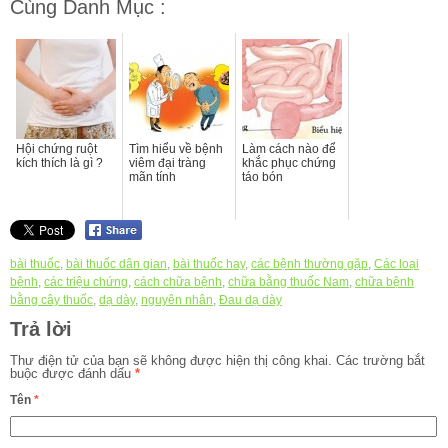
Cùng Danh Mục :
Hội chứng ruột
Tìm hiểu về bệnh
Làm cách nào để
kích thích là gì ?
viêm đại tràng
khắc phục chứng
mãn tính
táo bón
bài thuốc
,
bài thuốc dân gian
,
bài thuốc hay
,
các bệnh thường gặp
,
Các loại
bệnh
,
các triệu chứng
,
cách chữa bệnh
,
chữa bằng thuốc Nam
,
chữa bệnh
bằng cây thuốc
,
dạ dày
,
nguyên nhân
,
Đau dạ dày
Trả lời
Thư điện tử của bạn sẽ không được hiện thị công khai.
Các trường bắt
buộc được đánh dấu
*
Tên
*