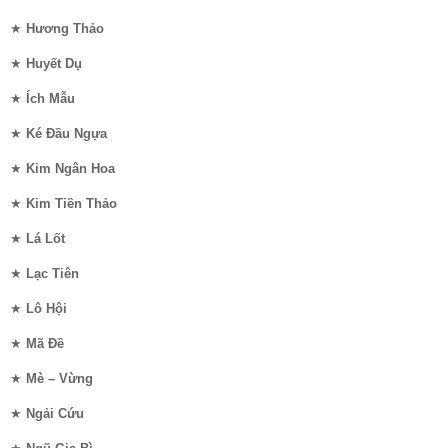
★
Hương Thảo
★
Huyết Dụ
★
Ích Mẫu
★
Ké Đầu Ngựa
★
Kim Ngân Hoa
★
Kim Tiền Thảo
★
Lá Lốt
★
Lạc Tiên
★
Lô Hội
★
Mã Đề
★
Mè – Vừng
★
Ngải Cứu