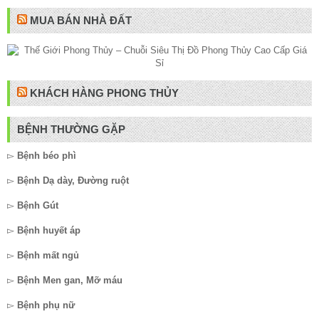
MUA BÁN NHÀ ĐẤT
KHÁCH HÀNG PHONG THỦY
BỆNH THƯỜNG GẶP
▻
Bệnh béo phì
▻
Bệnh Dạ dày, Đường ruột
▻
Bệnh Gút
▻
Bệnh huyết áp
▻
Bệnh mất ngủ
▻
Bệnh Men gan, Mỡ máu
▻
Bệnh phụ nữ