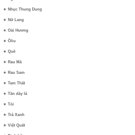
★
Nhục Thung Dung
★
Nữ Lang
★
Oải Hương
★
Ôliu
★
Quế
★
Rau Má
★
Rau Sam
★
Tam Thất
★
Tần dày lá
★
Tỏi
★
Trà Xanh
★
Việt Quất