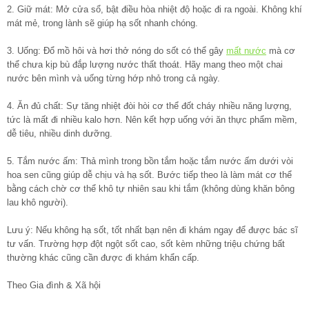
2. Giữ mát: Mở cửa sổ, bật điều hòa nhiệt độ hoặc đi ra ngoài. Không khí
mát mẻ, trong lành sẽ giúp hạ sốt nhanh chóng.
3. Uống: Đổ mồ hôi và hơi thở nóng do sốt có thể gây
mất nước
mà cơ
thể chưa kịp bù đắp lượng nước thất thoát. Hãy mang theo một chai
nước bên mình và uống từng hớp nhỏ trong cả ngày.
4. Ăn đủ chất: Sự tăng nhiệt đòi hòi cơ thể đốt cháy nhiều năng lượng,
tức là mất đi nhiều kalo hơn. Nên kết hợp uống với ăn thực phẩm mềm,
dễ tiêu, nhiều dinh dưỡng.
5. Tắm nước ấm: Thả mình trong bồn tắm hoặc tắm nước ấm dưới vòi
hoa sen cũng giúp dễ chịu và hạ sốt. Bước tiếp theo là làm mát cơ thể
bằng cách chờ cơ thể khô tự nhiên sau khi tắm (không dùng khăn bông
lau khô người).
Lưu ý: Nếu không hạ sốt, tốt nhất bạn nên đi khám ngay để được bác sĩ
tư vấn. Trường hợp đột ngột sốt cao, sốt kèm những triệu chứng bất
thường khác cũng cần được đi khám khẩn cấp.
Theo Gia đình & Xã hội