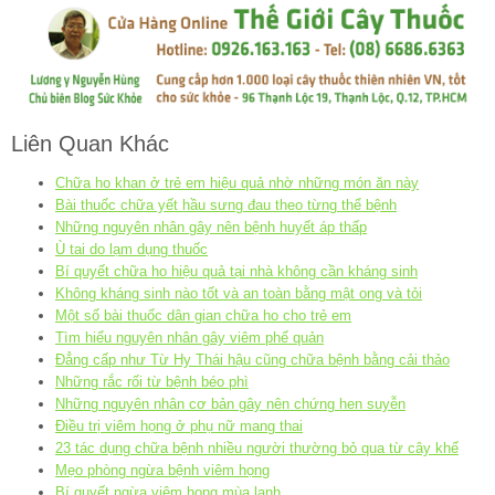
Liên Quan Khác
Chữa ho khan ở trẻ em hiệu quả nhờ những món ăn này
Bài thuốc chữa yết hầu sưng đau theo từng thể bệnh
Những nguyên nhân gây nên bệnh huyết áp thấp
Ù tai do lạm dụng thuốc
Bí quyết chữa ho hiệu quả tại nhà không cần kháng sinh
Không kháng sinh nào tốt và an toàn bằng mật ong và tỏi
Một số bài thuốc dân gian chữa ho cho trẻ em
Tìm hiểu nguyên nhân gây viêm phế quản
Đẳng cấp như Từ Hy Thái hậu cũng chữa bệnh bằng cải thảo
Những rắc rối từ bệnh béo phì
Những nguyên nhân cơ bản gây nên chứng hen suyễn
Điều trị viêm họng ở phụ nữ mang thai
23 tác dụng chữa bệnh nhiều người thường bỏ qua từ cây khế
Mẹo phòng ngừa bệnh viêm họng
Bí quyết ngừa viêm họng mùa lạnh