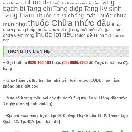
nhức đầu
Tang
nhàu
Nhàu núi
nấm lim
Nấm lim xanh
rễ nhầu
bạch bì
Tang chi
Tang diệp
Tang ký sinh
Tang thầm
Thuốc chữa chóng mặt
Thuốc chữa
thuốc Chữa nhức đầu
mụn nhọt
thuốc
chữa phong thấp
thuốc Chữa phù thũng
Thuốc
thuốc chữa viêm gan
thuốc lợi tiểu
chữa viêm họng
thuốc điều kinh
Trái nhàu
trừ
thấp
THÔNG TIN LIÊN HỆ
+ Gọi hotline
0926.163.163
hoặc
(08) 6686.6363
để được tư vấn và đặt
hàng
+ Giao hàng và thu tiền tận nhà trên toàn quốc (COD), mua hàng
không phải đặt cọc
+ Mua số lượng một loại cây thuốc từ 5kg trở lên vui lòng đặt trước
3 ngày (đơn vị tính vnđ/kg)
+ Địa chỉ mua hàng trực tiếp: 96 Đường Thạnh Lộc 19, P. Thạnh Lộc,
Quận 12, Tp.HCM [
xem bản đồ
]