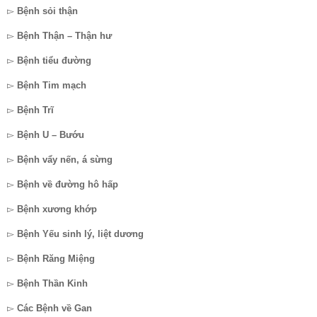
▻
Bệnh sỏi thận
▻
Bệnh Thận – Thận hư
▻
Bệnh tiểu đường
▻
Bệnh Tim mạch
▻
Bệnh Trĩ
▻
Bệnh U – Bướu
▻
Bệnh vẩy nến, á sừng
▻
Bệnh về đường hô hấp
▻
Bệnh xương khớp
▻
Bệnh Yếu sinh lý, liệt dương
▻
Bệnh Răng Miệng
▻
Bệnh Thần Kinh
▻
Các Bệnh về Gan