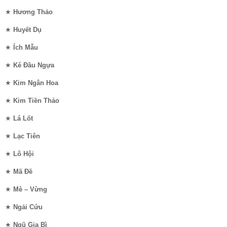
★
Hương Thảo
★
Huyết Dụ
★
Ích Mẫu
★
Ké Đầu Ngựa
★
Kim Ngân Hoa
★
Kim Tiền Thảo
★
Lá Lốt
★
Lạc Tiên
★
Lô Hội
★
Mã Đề
★
Mè – Vừng
★
Ngải Cứu
★
Ngũ Gia Bì