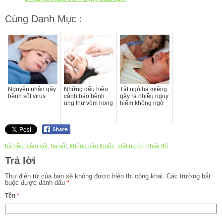
Cùng Danh Mục :
Nguyên nhân gây
Những dấu hiệu
Tật ngủ há miệng
bệnh sốt virus
cảnh báo bệnh
gây ra nhiều nguy
ung thư vòm họng
hiểm không ngờ
bà bầu
,
cảm sốt
,
hạ sốt
,
không cần thuốc
,
mất nước
,
nhiệt độ
Trả lời
Thư điện tử của bạn sẽ không được hiện thị công khai.
Các trường bắt
buộc được đánh dấu
*
Tên
*