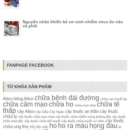
Nguyên nhân khiến bé sơ sinh nhiễm virus ăn não
và phổi
FANPAGE FACEBOOK
TỪ KHÓA SẢN PHẨM
chữa bệnh đái đường
Atiso
bông Atiso
chữa cao huyết áp
chữa cảm mạo
chữa ho
chữa tê
chữa mụn nhọt
thấp
cây Atiso
cây thuốc an thần
cây thuốc
cây Giầu
Cây Ngao
chữa lỵ
cây thuốc chữa mụn nhọt
cây thuốc chữa nhiễm trùng đường tiểu
cây thuốc
cây thuốc
chữa nhọt độc
cây thuốc chữa thổ huyết
cây thuốc chữa tuyến vú viêm
ho
ho ra máu
họng đau
chữa ung thư vú
Dây mấu
lá