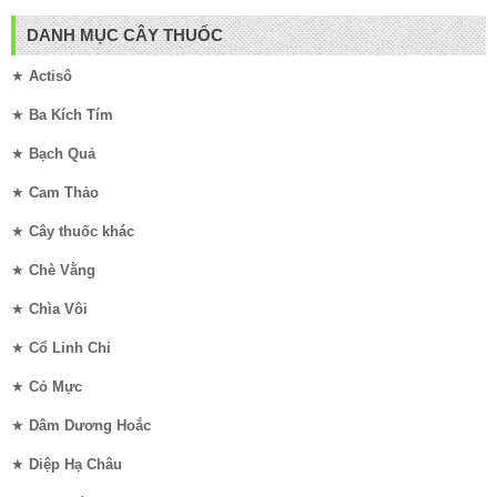
DANH MỤC CÂY THUỐC
★
Actisô
★
Ba Kích Tím
★
Bạch Quả
★
Cam Thảo
★
Cây thuốc khác
★
Chè Vằng
★
Chìa Vôi
★
Cổ Linh Chi
★
Cỏ Mực
★
Dâm Dương Hoắc
★
Diệp Hạ Châu