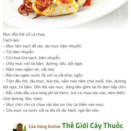
Mực dồn thịt số cà chua.
Cách làm:
– Mực làm sạch để ráo, râu mực băm nhuyễn.
– Tỏi băm nhuyễn.
– Cà chua rửa sạch, băm nhuyễn.
– Ướp mực với tỏi băm, đường, tiêu, bột ngọt.
– Nấm mèo ngâm nở, xắt nhỏ.
– Bún tàu ngâm nước rồi vớt ra cắt khúc ngắn.
– Trộn đều thịt, râu mực, bún tàu, nấm mèo nêm chút muối, tiêu, đường,
bột ngọt, tỏi băm. Dồn thịt vào mực, dùng tăm ghim lại rồi đem hấp chín.
– Bắc chảo dầu vừa nóng phi tỏi thơm, trút cà chua vào xào, nêm thêm
chút đường, tiêu, hành.
– Mực chín cho cà chua vào đun sơ cho cà thấm vào mực.
– Cho mực và nước sốt ra dĩa rồi rắc hành, ngò lên trên.