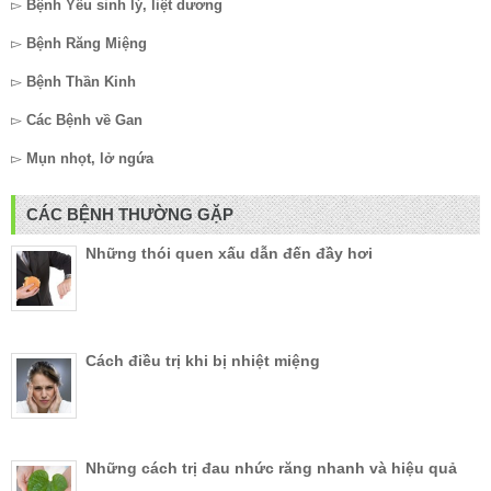
▻
Bệnh Yếu sinh lý, liệt dương
▻
Bệnh Răng Miệng
▻
Bệnh Thần Kinh
▻
Các Bệnh về Gan
▻
Mụn nhọt, lở ngứa
CÁC BỆNH THƯỜNG GẶP
Những thói quen xấu dẫn đến đầy hơi
Cách điều trị khi bị nhiệt miệng
Những cách trị đau nhức răng nhanh và hiệu quả