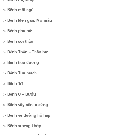
▻
Bệnh mất ngủ
▻
Bệnh Men gan, Mỡ máu
▻
Bệnh phụ nữ
▻
Bệnh sỏi thận
▻
Bệnh Thận – Thận hư
▻
Bệnh tiểu đường
▻
Bệnh Tim mạch
▻
Bệnh Trĩ
▻
Bệnh U – Bướu
▻
Bệnh vẩy nến, á sừng
▻
Bệnh về đường hô hấp
▻
Bệnh xương khớp