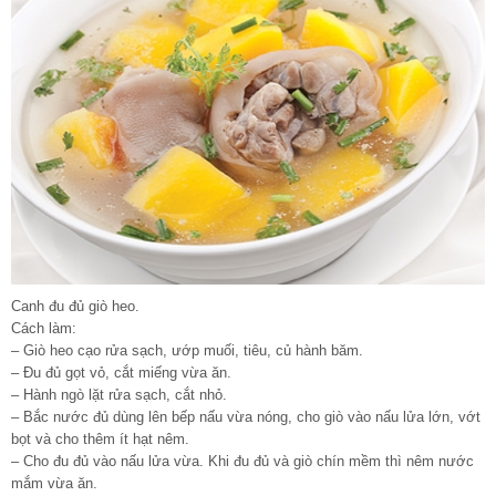
Canh đu đủ giò heo.
Cách làm:
– Giò heo cạo rửa sạch, ướp muối, tiêu, củ hành băm.
– Đu đủ gọt vỏ, cắt miếng vừa ăn.
– Hành ngò lặt rửa sạch, cắt nhỏ.
– Bắc nước đủ dùng lên bếp nấu vừa nóng, cho giò vào nấu lửa lớn, vớt
bọt và cho thêm ít hạt nêm.
– Cho đu đủ vào nấu lửa vừa. Khi đu đủ và giò chín mềm thì nêm nước
mắm vừa ăn.