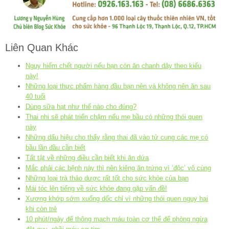
Liên Quan Khác
Nguy hiểm chết người nếu bạn còn ăn chanh dây theo kiểu
này!
Những loại thực phẩm hàng đầu bạn nên và không nên ăn sau
40 tuổi
Dùng sữa hạt như thế nào cho đúng?
Thai nhi sẽ phát triển chậm nếu mẹ bầu có những thói quen
này
Những dấu hiệu cho thấy rằng thai đã vào tử cung các mẹ có
bầu lần đầu cần biết
Tất tật về những điều cần biết khi ăn dứa
Mắc phải các bệnh này thì nên kiêng ăn trứng vì ‘độc’ vô cùng
Những loại trà thảo dược rất tốt cho sức khỏe của bạn
Mái tóc lên tiếng về sức khỏe đang gặp vấn đề!
Xương khớp sớm xuống dốc chỉ vì những thói quen nguy hại
khi còn trẻ
10 phút/ngày để thông mạch máu toàn cơ thể để phòng ngừa