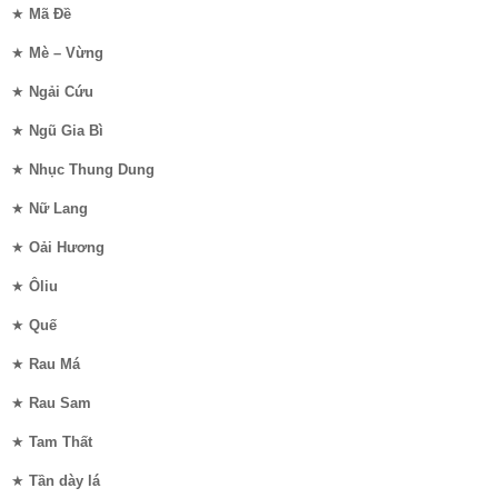
★
Mã Đề
★
Mè – Vừng
★
Ngải Cứu
★
Ngũ Gia Bì
★
Nhục Thung Dung
★
Nữ Lang
★
Oải Hương
★
Ôliu
★
Quế
★
Rau Má
★
Rau Sam
★
Tam Thất
★
Tần dày lá