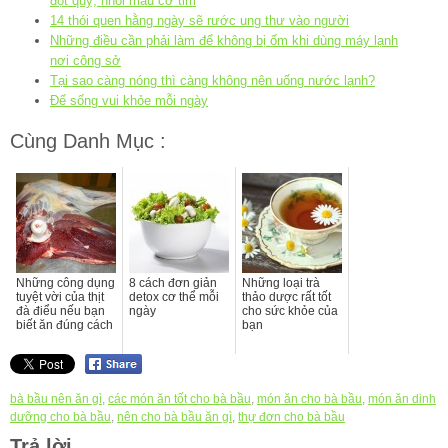
đột quỵ, nhồi máu cơ tim
14 thói quen hằng ngày sẽ rước ung thư vào người
Những điều cần phải làm để không bị ốm khi dùng máy lạnh
nơi công sở
Tại sao càng nóng thì càng không nên uống nước lạnh?
Để sống vui khỏe mỗi ngày
Cùng Danh Mục :
Những công dụng
8 cách đơn giản
Những loại trà
tuyệt vời của thịt
detox cơ thể mỗi
thảo dược rất tốt
đà điểu nếu bạn
ngày
cho sức khỏe của
biết ăn đúng cách
bạn
bà bầu nên ăn gì
,
các món ăn tốt cho bà bầu
,
món ăn cho bà bầu
,
món ăn dinh
dưỡng cho bà bầu
,
nên cho bà bầu ăn gì
,
thự đơn cho bà bầu
Trả lời