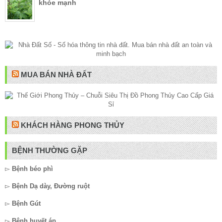
khỏe mạnh
MUA BÁN NHÀ ĐẤT
KHÁCH HÀNG PHONG THỦY
BỆNH THƯỜNG GẶP
▻
Bệnh béo phì
▻
Bệnh Dạ dày, Đường ruột
▻
Bệnh Gút
▻
Bệnh huyết áp