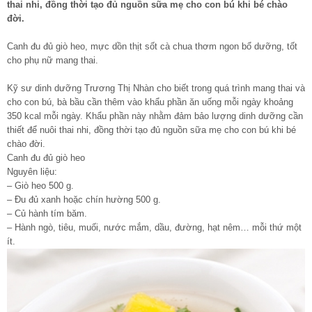
thai nhi, đồng thời tạo đủ nguồn sữa mẹ cho con bú khi bé chào
đời.
Canh đu đủ giò heo, mực dồn thịt sốt cà chua thơm ngon bổ dưỡng, tốt
cho phụ nữ mang thai.
Kỹ sư dinh dưỡng Trương Thị Nhàn cho biết trong quá trình mang thai và
cho con bú, bà bầu cần thêm vào khẩu phần ăn uống mỗi ngày khoảng
350 kcal mỗi ngày. Khẩu phần này nhằm đảm bảo lượng dinh dưỡng cần
thiết để nuôi thai nhi, đồng thời tạo đủ nguồn sữa mẹ cho con bú khi bé
chào đời.
Canh đu đủ giò heo
Nguyên liệu:
– Giò heo 500 g.
– Đu đủ xanh hoặc chín hường 500 g.
– Củ hành tím băm.
– Hành ngò, tiêu, muối, nước mắm, dầu, đường, hạt nêm… mỗi thứ một
ít.