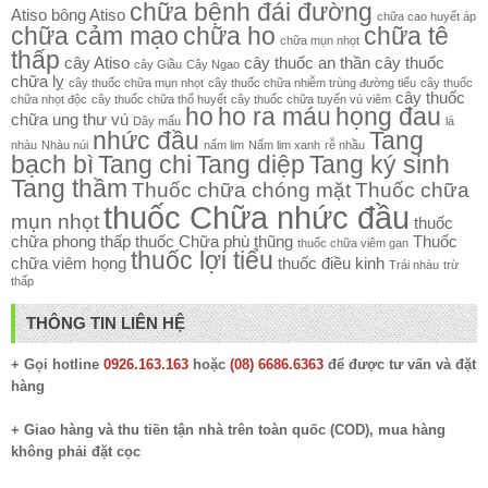
chữa bệnh đái đường
Atiso
bông Atiso
chữa cao huyết áp
chữa cảm mạo
chữa ho
chữa tê
chữa mụn nhọt
thấp
cây Atiso
cây thuốc an thần
cây thuốc
cây Giầu
Cây Ngao
chữa lỵ
cây thuốc chữa mụn nhọt
cây thuốc chữa nhiễm trùng đường tiểu
cây thuốc
cây thuốc
chữa nhọt độc
cây thuốc chữa thổ huyết
cây thuốc chữa tuyến vú viêm
ho
ho ra máu
họng đau
chữa ung thư vú
Dây mấu
lá
nhức đầu
Tang
nhàu
Nhàu núi
nấm lim
Nấm lim xanh
rễ nhầu
bạch bì
Tang chi
Tang diệp
Tang ký sinh
Tang thầm
Thuốc chữa chóng mặt
Thuốc chữa
thuốc Chữa nhức đầu
mụn nhọt
thuốc
chữa phong thấp
thuốc Chữa phù thũng
Thuốc
thuốc chữa viêm gan
thuốc lợi tiểu
chữa viêm họng
thuốc điều kinh
Trái nhàu
trừ
thấp
THÔNG TIN LIÊN HỆ
+ Gọi hotline
0926.163.163
hoặc
(08) 6686.6363
để được tư vấn và đặt
hàng
+ Giao hàng và thu tiền tận nhà trên toàn quốc (COD), mua hàng
không phải đặt cọc