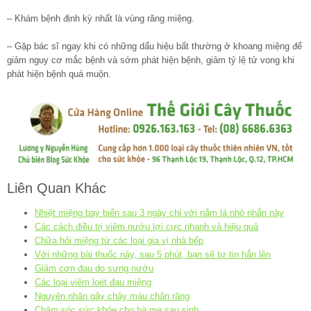
– Khám bệnh định kỳ nhất là vùng răng miệng.
– Gặp bác sĩ ngay khi có những dấu hiệu bất thường ở khoang miệng để
giảm nguy cơ mắc bệnh và sớm phát hiện bệnh, giảm tỷ lệ tử vong khi
phát hiện bệnh quá muộn.
Liên Quan Khác
Nhiệt miệng bay biến sau 3 ngày chỉ với nắm lá nhỏ nhắn này
Các cách điều trị viêm nướu lợi cực nhanh và hiệu quả
Chữa hôi miệng từ các loại gia vị nhà bếp
Với những bài thuốc này, sau 5 phút, bạn sẽ tự tin hẳn lên
Giảm cơn đau do sưng nướu
Các loại viêm loét đau miệng
Nguyên nhân gây chảy máu chân răng
Chăm sóc sức khỏe cho bà mẹ sau sinh