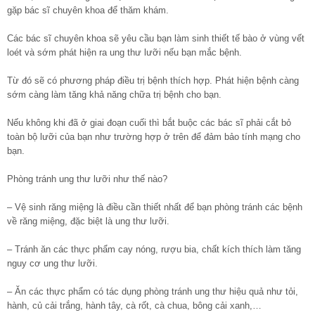
gặp bác sĩ chuyên khoa để thăm khám.
Các bác sĩ chuyên khoa sẽ yêu cầu bạn làm sinh thiết tế bào ở vùng vết
loét và sớm phát hiện ra ung thư lưỡi nếu bạn mắc bệnh.
Từ đó sẽ có phương pháp điều trị bệnh thích hợp. Phát hiện bệnh càng
sớm càng làm tăng khả năng chữa trị bệnh cho bạn.
Nếu không khi đã ở giai đoạn cuối thì bắt buộc các bác sĩ phải cắt bỏ
toàn bộ lưỡi của bạn như trường hợp ở trên để đảm bảo tính mạng cho
bạn.
Phòng tránh ung thư lưỡi như thế nào?
– Vệ sinh răng miệng là điều cần thiết nhất để bạn phòng tránh các bệnh
về răng miệng, đặc biệt là ung thư lưỡi.
– Tránh ăn các thực phẩm cay nóng, rượu bia, chất kích thích làm tăng
nguy cơ ung thư lưỡi.
– Ăn các thực phẩm có tác dụng phòng tránh ung thư hiệu quả như tỏi,
hành, củ cải trắng, hành tây, cà rốt, cà chua, bông cải xanh,…