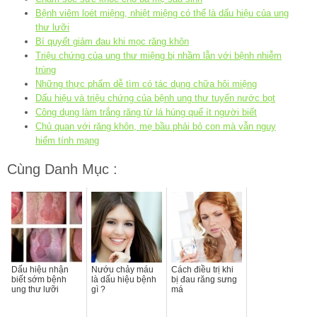
Bệnh viêm loét miệng, nhiệt miệng có thể là dấu hiệu của ung
thư lưỡi
Bí quyết giảm đau khi mọc răng khôn
Triệu chứng của ung thư miệng bị nhầm lẫn với bệnh nhiễm
trùng
Những thực phẩm dễ tìm có tác dụng chữa hôi miệng
Dấu hiệu và triệu chứng của bệnh ung thư tuyến nước bọt
Công dụng làm trắng răng từ lá húng quế ít người biết
Chủ quan với răng khôn, mẹ bầu phải bỏ con mà vẫn nguy
hiểm tính mạng
Cùng Danh Mục :
Dấu hiệu nhận
Nướu chảy máu
Cách điều trị khi
biết sớm bệnh
là dấu hiệu bệnh
bị đau răng sưng
ung thư lưỡi
gì ?
má