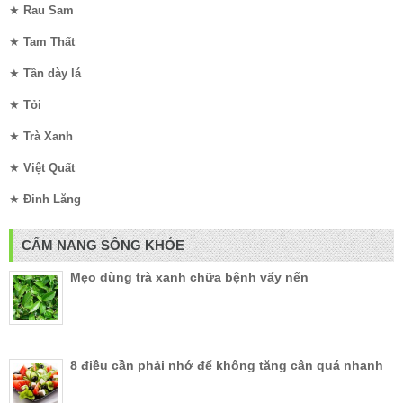
★
Rau Sam
★
Tam Thất
★
Tần dày lá
★
Tỏi
★
Trà Xanh
★
Việt Quất
★
Đinh Lăng
CẨM NANG SỐNG KHỎE
Mẹo dùng trà xanh chữa bệnh vẩy nến
8 điều cần phải nhớ để không tăng cân quá nhanh