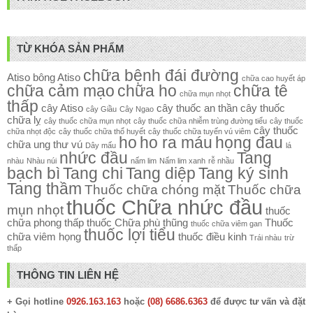
TỪ KHÓA SẢN PHẨM
chữa bệnh đái đường
Atiso
bông Atiso
chữa cao huyết áp
chữa cảm mạo
chữa ho
chữa tê
chữa mụn nhọt
thấp
cây Atiso
cây thuốc an thần
cây thuốc
cây Giầu
Cây Ngao
chữa lỵ
cây thuốc chữa mụn nhọt
cây thuốc chữa nhiễm trùng đường tiểu
cây thuốc
cây thuốc
chữa nhọt độc
cây thuốc chữa thổ huyết
cây thuốc chữa tuyến vú viêm
ho
ho ra máu
họng đau
chữa ung thư vú
Dây mấu
lá
nhức đầu
Tang
nhàu
Nhàu núi
nấm lim
Nấm lim xanh
rễ nhầu
bạch bì
Tang chi
Tang diệp
Tang ký sinh
Tang thầm
Thuốc chữa chóng mặt
Thuốc chữa
thuốc Chữa nhức đầu
mụn nhọt
thuốc
chữa phong thấp
thuốc Chữa phù thũng
Thuốc
thuốc chữa viêm gan
thuốc lợi tiểu
chữa viêm họng
thuốc điều kinh
Trái nhàu
trừ
thấp
THÔNG TIN LIÊN HỆ
+ Gọi hotline
0926.163.163
hoặc
(08) 6686.6363
để được tư vấn và đặt