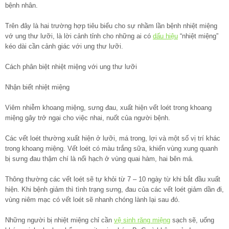
bệnh nhân.
Trên đây là hai trường hợp tiêu biểu cho sự nhầm lần bệnh nhiệt miệng
vớ ung thư lưỡi, là lời cảnh tỉnh cho những ai có
dấu hiệu
“nhiệt miệng”
kéo dài cần cảnh giác với ung thư lưỡi.
Cách phân biệt nhiệt miệng với ung thư lưỡi
Nhận biết nhiệt miệng
Viêm nhiễm khoang miệng, sưng đau, xuất hiện vết loét trong khoang
miệng gây trở ngại cho việc nhai, nuốt của người bệnh.
Các vết loét thường xuất hiện ở lưỡi, má trong, lợi và một số vị trí khác
trong khoang miệng. Vết loét có màu trắng sữa, khiến vùng xung quanh
bị sưng đau thậm chí là nổi hạch ở vùng quai hàm, hai bên má.
Thông thường các vết loét sẽ tự khỏi từ 7 – 10 ngày từ khi bắt đầu xuất
hiện. Khi bệnh giảm thì tình trạng sưng, đau của các vết loét giảm dần đi,
vùng niêm mạc có vết loét sẽ nhanh chóng lành lại sau đó.
Những người bị nhiệt miệng chỉ cần
vệ sinh răng miệng
sạch sẽ, uống