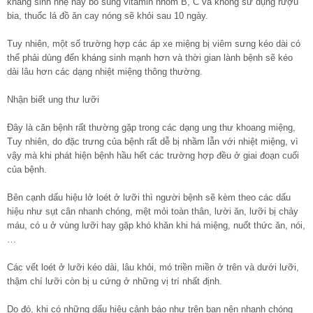
kháng sinh nhẹ hay bổ sung vitamin nhóm B, C và không sử dụng rượu
bia, thuốc lá đồ ăn cay nóng sẽ khỏi sau 10 ngày.
Tuy nhiên, một số trường hợp các áp xe miệng bị viêm sưng kéo dài có
thể phải dùng đến kháng sinh mạnh hơn và thời gian lành bệnh sẽ kéo
dài lâu hơn các dạng nhiệt miệng thông thường.
Nhận biết ung thư lưỡi
Đây là căn bệnh rất thường gặp trong các dạng ung thư khoang miệng,
Tuy nhiên, do đặc trưng của bệnh rất dễ bị nhầm lẫn với nhiệt miệng, vì
vậy mà khi phát hiện bệnh hầu hết các trường hợp đều ở giai đoạn cuối
của bệnh.
Bên cạnh dấu hiệu lở loét ở lưỡi thì người bệnh sẽ kèm theo các dấu
hiệu như sụt cân nhanh chóng, mệt mỏi toàn thân, lười ăn, lưỡi bị chảy
máu, có u ở vùng lưỡi hay gặp khó khăn khi há miệng, nuốt thức ăn, nói,
…
Các vết loét ở lưỡi kéo dài, lâu khỏi, mó triền miền ở trên và dưới lưỡi,
thậm chí lưỡi còn bị u cứng ở những vị trí nhất định.
Do đó, khi có những dấu hiệu cảnh báo như trên bạn nên nhanh chóng