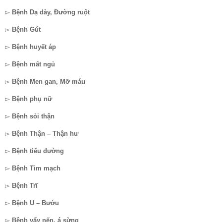
▻
Bệnh Dạ dày, Đường ruột
▻
Bệnh Gút
▻
Bệnh huyết áp
▻
Bệnh mất ngủ
▻
Bệnh Men gan, Mỡ máu
▻
Bệnh phụ nữ
▻
Bệnh sỏi thận
▻
Bệnh Thận – Thận hư
▻
Bệnh tiểu đường
▻
Bệnh Tim mạch
▻
Bệnh Trĩ
▻
Bệnh U – Bướu
▻
Bệnh vẩy nến, á sừng