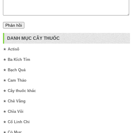
DANH MỤC CÂY THUỐC
★
Actisô
★
Ba Kích Tím
★
Bạch Quả
★
Cam Thảo
★
Cây thuốc khác
★
Chè Vằng
★
Chìa Vôi
★
Cổ Linh Chi
★
Cỏ Mực