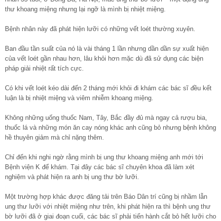
thư khoang miệng nhưng lại ngỡ là mình bị nhiệt miệng.
Bệnh nhân này đã phát hiện lưỡi có những vết loét thường xuyên.
Ban đầu tần suất của nó là vài tháng 1 lần nhưng dần dần sự xuất hiện
của vết loét gần nhau hơn, lâu khỏi hơn mặc dù đã sử dụng các biện
pháp giải nhiệt rất tích cực.
Có khi vết loét kéo dài đến 2 tháng mới khỏi đi khám các bác sĩ đều kết
luận là bị nhiệt miệng và viêm nhiễm khoang miệng.
Không những uống thuốc Nam, Tây, Bắc đầy đủ mà ngay cả rượu bia,
thuốc lá và những món ăn cay nóng khác anh cũng bỏ nhưng bệnh không
hề thuyên giảm mà chỉ nặng thêm.
Chỉ đến khi nghi ngờ rằng mình bị ung thư khoang miệng anh mới tới
Bệnh viện K để khám. Tại đây các bác sĩ chuyên khoa đã làm xét
nghiệm và phát hiện ra anh bị ung thư bờ lưỡi.
Một trường hợp khác được đăng tải trên Báo Dân trí cũng bị nhầm lẫn
ung thư lưỡi với nhiệt miệng như trên, khi phát hiện ra thì bệnh ung thư
bờ lưỡi đã ở giai đoạn cuối, các bác sĩ phải tiến hành cắt bỏ hết lưỡi cho