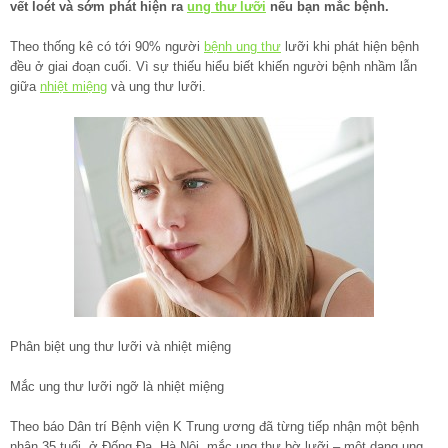
vết loét và sớm phát hiện ra
ung thư lưỡi
nếu bạn mắc bệnh.
Theo thống kê có tới 90% người
bệnh ung thư
lưỡi khi phát hiện bệnh
đều ở giai đoạn cuối. Vì sự thiếu hiểu biết khiến người bệnh nhầm lẫn
giữa
nhiệt miệng
và ung thư lưỡi.
Phân biệt ung thư lưỡi và nhiệt miệng
Mắc ung thư lưỡi ngỡ là nhiệt miệng
Theo báo Dân trí Bệnh viện K Trung ương đã từng tiếp nhận một bệnh
nhân 35 tuổi, ở Đống Đa, Hà Nội, mắc ung thư bờ lưỡi – một dạng ung