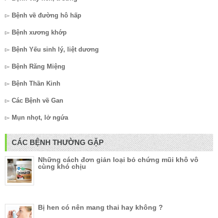
▻
Bệnh về đường hô hấp
▻
Bệnh xương khớp
▻
Bệnh Yếu sinh lý, liệt dương
▻
Bệnh Răng Miệng
▻
Bệnh Thần Kinh
▻
Các Bệnh về Gan
▻
Mụn nhọt, lở ngứa
CÁC BỆNH THƯỜNG GẶP
Những cách đơn giản loại bỏ chứng mũi khô vô
cùng khó chịu
Bị hen có nên mang thai hay không ?