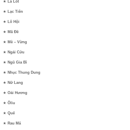
★
Lá Lốt
★
Lạc Tiên
★
Lô Hội
★
Mã Đề
★
Mè – Vừng
★
Ngải Cứu
★
Ngũ Gia Bì
★
Nhục Thung Dung
★
Nữ Lang
★
Oải Hương
★
Ôliu
★
Quế
★
Rau Má