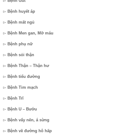
▻
Bệnh Gút
▻
Bệnh huyết áp
▻
Bệnh mất ngủ
▻
Bệnh Men gan, Mỡ máu
▻
Bệnh phụ nữ
▻
Bệnh sỏi thận
▻
Bệnh Thận – Thận hư
▻
Bệnh tiểu đường
▻
Bệnh Tim mạch
▻
Bệnh Trĩ
▻
Bệnh U – Bướu
▻
Bệnh vẩy nến, á sừng
▻
Bệnh về đường hô hấp