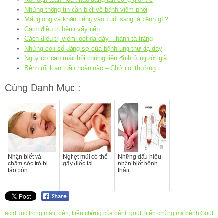
Những thông tin cần biết về bệnh viêm phổi
Mất giọng và khản tiếng vào buổi sáng là bệnh gì ?
Cách điều trị bệnh vẩy nến
Cách điều trị viêm loét dạ dày – hành tá tràng
Những con số đáng sợ của bệnh ung thư dạ dày
Nguy cơ cao mắc hội chứng tiền đình ở người già
Bệnh rối loạn tuần hoàn não – Chớ coi thường
Cùng Danh Mục :
Nhận biết và
Nghẹt mũi có thể
Những dấu hiệu
chăm sóc trẻ bị
gây điếc tai
nhận biết bệnh
táo bón
thận
acid uric trong máu
,
bện
,
biến chứng của bệnh gout
,
biến chứng mà bệnh Gout