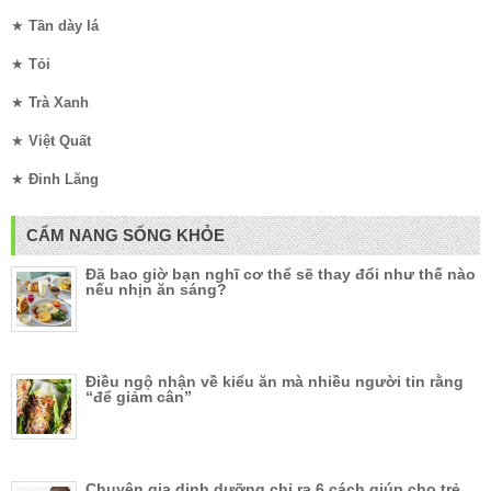
★
Tần dày lá
★
Tỏi
★
Trà Xanh
★
Việt Quất
★
Đinh Lăng
CẨM NANG SỐNG KHỎE
Đã bao giờ bạn nghĩ cơ thể sẽ thay đổi như thế nào
nếu nhịn ăn sáng?
Điều ngộ nhận về kiểu ăn mà nhiều người tin rằng
“để giảm cân”
Chuyên gia dinh dưỡng chỉ ra 6 cách giúp cho trẻ