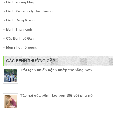
▻
Bệnh xương khớp
▻
Bệnh Yếu sinh lý, liệt dương
▻
Bệnh Răng Miệng
▻
Bệnh Thần Kinh
▻
Các Bệnh về Gan
▻
Mụn nhọt, lở ngứa
CÁC BỆNH THƯỜNG GẶP
Trời lạnh khiến bệnh khớp trở nặng hơn
Tác hại của bệnh táo bón đối với phụ nữ