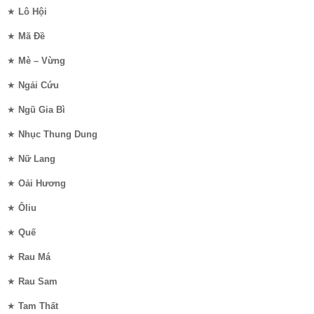
★
Lô Hội
★
Mã Đề
★
Mè – Vừng
★
Ngải Cứu
★
Ngũ Gia Bì
★
Nhục Thung Dung
★
Nữ Lang
★
Oải Hương
★
Ôliu
★
Quế
★
Rau Má
★
Rau Sam
★
Tam Thất