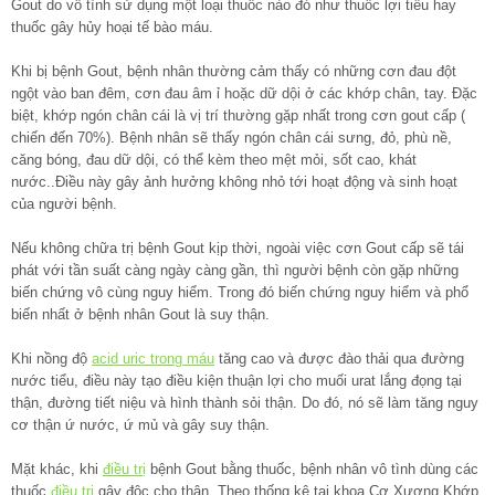
Gout do vô tình sử dụng một loại thuốc nào đó như thuốc lợi tiểu hay
thuốc gây hủy hoại tế bào máu.
Khi bị bệnh Gout, bệnh nhân thường cảm thấy có những cơn đau đột
ngột vào ban đêm, cơn đau âm ỉ hoặc dữ dội ở các khớp chân, tay. Đặc
biệt, khớp ngón chân cái là vị trí thường gặp nhất trong cơn gout cấp (
chiến đến 70%). Bệnh nhân sẽ thấy ngón chân cái sưng, đỏ, phù nề,
căng bóng, đau dữ dội, có thể kèm theo mệt mỏi, sốt cao, khát
nước..Điều này gây ảnh hưởng không nhỏ tới hoạt động và sinh hoạt
của người bệnh.
Nếu không chữa trị bệnh Gout kịp thời, ngoài việc cơn Gout cấp sẽ tái
phát với tần suất càng ngày càng gần, thì người bệnh còn gặp những
biến chứng vô cùng nguy hiểm. Trong đó biến chứng nguy hiểm và phổ
biến nhất ở bệnh nhân Gout là suy thận.
Khi nồng độ
acid uric trong máu
tăng cao và được đào thải qua đường
nước tiểu, điều này tạo điều kiện thuận lợi cho muối urat lắng đọng tại
thận, đường tiết niệu và hình thành sỏi thận. Do đó, nó sẽ làm tăng nguy
cơ thận ứ nước, ứ mủ và gây suy thận.
Mặt khác, khi
điều trị
bệnh Gout bằng thuốc, bệnh nhân vô tình dùng các
thuốc
điều trị
gây độc cho thận. Theo thống kê tại khoa Cơ Xương Khớp