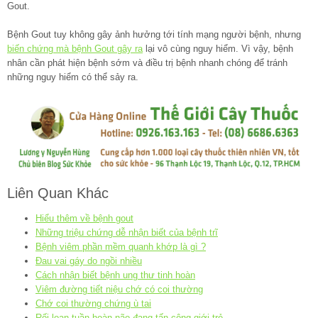
Gout.
Bệnh Gout tuy không gây ảnh hưởng tới tính mạng người bệnh, nhưng
biến chứng mà bệnh Gout gây ra
lại vô cùng nguy hiểm. Vì vậy, bệnh
nhân cần phát hiện bệnh sớm và điều trị bệnh nhanh chóng để tránh
những nguy hiểm có thể sảy ra.
Liên Quan Khác
Hiểu thêm về bệnh gout
Những triệu chứng dễ nhận biết của bệnh trĩ
Bệnh viêm phần mềm quanh khớp là gì ?
Đau vai gáy do ngồi nhiều
Cách nhận biết bệnh ung thư tinh hoàn
Viêm đường tiết niệu chớ có coi thường
Chớ coi thường chứng ù tai
Rối loạn tuần hoàn não đang tấn công giới trẻ