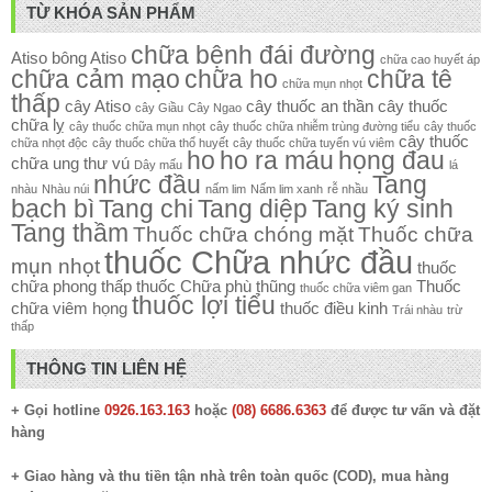
TỪ KHÓA SẢN PHẨM
chữa bệnh đái đường
Atiso
bông Atiso
chữa cao huyết áp
chữa cảm mạo
chữa ho
chữa tê
chữa mụn nhọt
thấp
cây Atiso
cây thuốc an thần
cây thuốc
cây Giầu
Cây Ngao
chữa lỵ
cây thuốc chữa mụn nhọt
cây thuốc chữa nhiễm trùng đường tiểu
cây thuốc
cây thuốc
chữa nhọt độc
cây thuốc chữa thổ huyết
cây thuốc chữa tuyến vú viêm
ho
ho ra máu
họng đau
chữa ung thư vú
Dây mấu
lá
nhức đầu
Tang
nhàu
Nhàu núi
nấm lim
Nấm lim xanh
rễ nhầu
bạch bì
Tang chi
Tang diệp
Tang ký sinh
Tang thầm
Thuốc chữa chóng mặt
Thuốc chữa
thuốc Chữa nhức đầu
mụn nhọt
thuốc
chữa phong thấp
thuốc Chữa phù thũng
Thuốc
thuốc chữa viêm gan
thuốc lợi tiểu
chữa viêm họng
thuốc điều kinh
Trái nhàu
trừ
thấp
THÔNG TIN LIÊN HỆ
+ Gọi hotline
0926.163.163
hoặc
(08) 6686.6363
để được tư vấn và đặt
hàng
+ Giao hàng và thu tiền tận nhà trên toàn quốc (COD), mua hàng