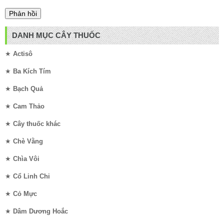
DANH MỤC CÂY THUỐC
★
Actisô
★
Ba Kích Tím
★
Bạch Quả
★
Cam Thảo
★
Cây thuốc khác
★
Chè Vằng
★
Chìa Vôi
★
Cổ Linh Chi
★
Cỏ Mực
★
Dâm Dương Hoắc