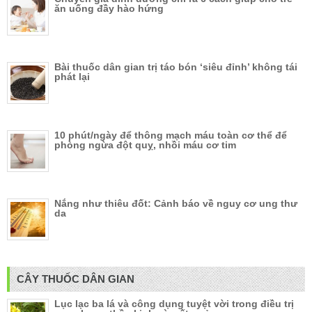
ăn uống đầy hào hứng
Bài thuốc dân gian trị táo bón ‘siêu đỉnh’ không tái
phát lại
10 phút/ngày để thông mạch máu toàn cơ thể để
phòng ngừa đột quỵ, nhồi máu cơ tim
Nắng như thiêu đốt: Cảnh báo về nguy cơ ung thư
da
CÂY THUỐC DÂN GIAN
Lục lạc ba lá và công dụng tuyệt vời trong điều trị