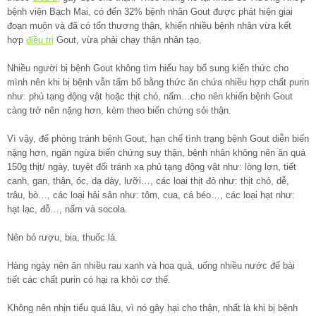
bệnh viện Bạch Mai, có đến 32% bệnh nhân Gout được phát hiện giai
đoạn muộn và đã có tổn thương thận, khiến nhiều bệnh nhân vừa kết
hợp
điều trị
Gout, vừa phải chạy thận nhân tạo.
Nhiều người bị bệnh Gout không tìm hiểu hay bổ sung kiến thức cho
mình nên khi bị bệnh vẫn tẩm bổ bằng thức ăn chứa nhiều hợp chất purin
như: phủ tạng động vật hoặc thịt chó, nấm…cho nên khiến bệnh Gout
càng trở nên nặng hơn, kèm theo biến chứng sỏi thận.
Vì vậy, để phòng tránh bệnh Gout, hạn chế tình trạng bệnh Gout diễn biến
nặng hơn, ngăn ngừa biến chứng suy thận, bệnh nhân không nên ăn quá
150g thịt/ ngày, tuyệt đối tránh xa phủ tạng động vật như: lòng lợn, tiết
canh, gan, thận, óc, dạ dày, lưỡi…, các loại thịt đỏ như: thịt chó, dễ,
trâu, bò…, các loại hải sản như: tôm, cua, cá béo…, các loại hạt như:
hạt lạc, đỗ…, nấm và socola.
Nên bỏ rượu, bia, thuốc lá.
Hàng ngày nên ăn nhiều rau xanh và hoa quả, uống nhiều nước để bài
tiết các chất purin có hại ra khỏi cơ thể.
Không nên nhịn tiểu quá lâu, vì nó gây hại cho thận, nhất là khi bị bệnh