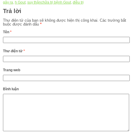
gây ra
,
h Gout
,
suy thậnchữa trị bệnh Gout
,
điều trị
Trả lời
Thư điện tử của bạn sẽ không được hiện thị công khai.
Các trường bắt
buộc được đánh dấu
*
Tên
*
Thư điện tử
*
Trang web
Bình luận