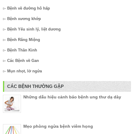
▻
Bệnh về đường hô hấp
▻
Bệnh xương khớp
▻
Bệnh Yếu sinh lý, liệt dương
▻
Bệnh Răng Miệng
▻
Bệnh Thần Kinh
▻
Các Bệnh về Gan
▻
Mụn nhọt, lở ngứa
CÁC BỆNH THƯỜNG GẶP
Những dấu hiệu cảnh báo bệnh ung thư dạ dày
Mẹo phòng ngừa bệnh viêm họng