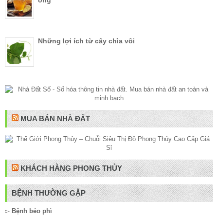
ong
Những lợi ích từ cây chìa vôi
MUA BÁN NHÀ ĐẤT
KHÁCH HÀNG PHONG THỦY
BỆNH THƯỜNG GẶP
▻
Bệnh béo phì