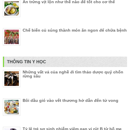
Ăn trứng vịt lộn như thế nào để tốt cho cơ thể
Chế biến củ súng thành món ăn ngon để chữa bệnh
THÔNG TIN Y HỌC
Những vất vả của nghề đi tìm thảo dược quý chốn
rừng sâu
Bôi dầu gió vào vết thương hở dẫn đến tử vong
Tỷ lệ trẻ sơ sinh nhiễm viêm gan vi rút B từ bố mẹ