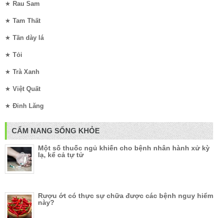
★
Rau Sam
★
Tam Thất
★
Tần dày lá
★
Tỏi
★
Trà Xanh
★
Việt Quất
★
Đinh Lăng
CẨM NANG SỐNG KHỎE
Một số thuốc ngủ khiến cho bệnh nhân hành xử kỳ
lạ, kể cả tự tử
Rượu ớt có thực sự chữa được các bệnh nguy hiểm
này?