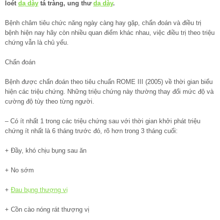
loét
dạ dày
tá tràng, ung thư
dạ dày
.
Bệnh châm tiêu chức năng ngày càng hay gặp, chẩn đoán và điều trị
bệnh hiện nay hãy còn nhiều quan điểm khác nhau, việc điều trị theo triệu
chứng vẫn là chủ yếu.
Chẩn đoán
Bệnh được chẩn đoán theo tiêu chuẩn ROME III (2005) về thời gian biểu
hiện các triệu chứng. Những triệu chứng này thường thay đổi mức độ và
cường độ tùy theo từng người.
– Có ít nhất 1 trong các triệu chứng sau với thời gian khởi phát triệu
chứng ít nhất là 6 tháng trước đó, rõ hơn trong 3 tháng cuối:
+ Đầy, khó chịu bụng sau ăn
+ No sớm
+
Đau bụng thượng vị
+ Cồn cào nóng rát thượng vị