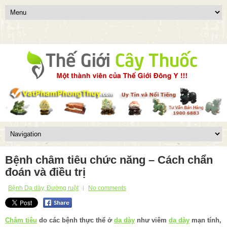
Bệnh châm tiêu chức năng – Cách chẩn
đoán và điều trị
Bệnh Dạ dày, Đường ruột
No comments
Chậm tiêu
do các bệnh thực thể ở
dạ dày
như viêm
dạ dày
mạn tính,