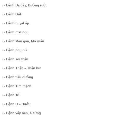
▻
Bệnh Dạ dày, Đường ruột
▻
Bệnh Gút
▻
Bệnh huyết áp
▻
Bệnh mất ngủ
▻
Bệnh Men gan, Mỡ máu
▻
Bệnh phụ nữ
▻
Bệnh sỏi thận
▻
Bệnh Thận – Thận hư
▻
Bệnh tiểu đường
▻
Bệnh Tim mạch
▻
Bệnh Trĩ
▻
Bệnh U – Bướu
▻
Bệnh vẩy nến, á sừng