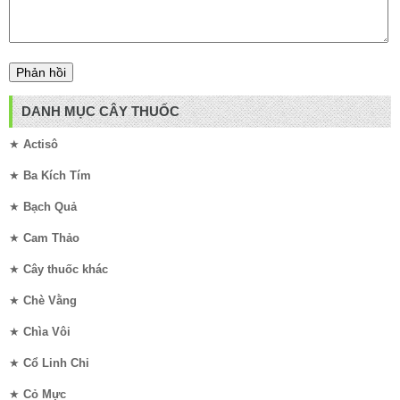
DANH MỤC CÂY THUỐC
★
Actisô
★
Ba Kích Tím
★
Bạch Quả
★
Cam Thảo
★
Cây thuốc khác
★
Chè Vằng
★
Chìa Vôi
★
Cổ Linh Chi
★
Cỏ Mực