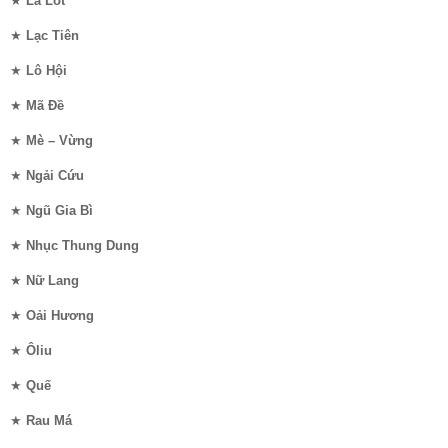
★
Lá Lốt
★
Lạc Tiên
★
Lô Hội
★
Mã Đề
★
Mè – Vừng
★
Ngải Cứu
★
Ngũ Gia Bì
★
Nhục Thung Dung
★
Nữ Lang
★
Oải Hương
★
Ôliu
★
Quế
★
Rau Má