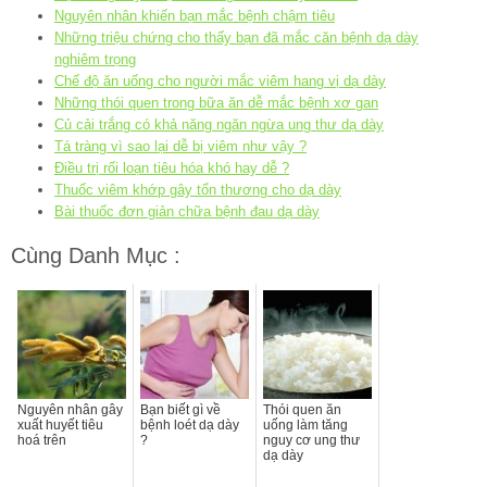
Nguyên nhân khiến bạn mắc bệnh chậm tiêu
Những triệu chứng cho thấy bạn đã mắc căn bệnh dạ dày
nghiêm trọng
Chế độ ăn uống cho người mắc viêm hang vị dạ dày
Những thói quen trong bữa ăn dễ mắc bệnh xơ gan
Củ cải trắng có khả năng ngăn ngừa ung thư dạ dày
Tá tràng vì sao lại dễ bị viêm như vậy ?
Điều trị rối loạn tiêu hóa khó hay dễ ?
Thuốc viêm khớp gây tổn thương cho dạ dày
Bài thuốc đơn giản chữa bệnh đau dạ dày
Cùng Danh Mục :
Nguyên nhân gây
Bạn biết gì về
Thói quen ăn
xuất huyết tiêu
bệnh loét dạ dày
uống làm tăng
hoá trên
?
nguy cơ ung thư
dạ dày