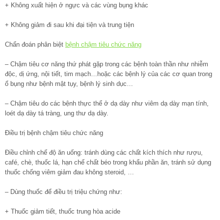
+ Không xuất hiện ở ngực và các vùng bụng khác
+ Không giảm đi sau khi đại tiện và trung tiện
Chẩn đoán phân biệt
bệnh chậm tiêu chức năng
– Chậm tiêu cơ năng thứ phát gặp trong các bệnh toàn thần như nhiễm
độc, dị ứng, nội tiết, tim mạch…hoặc các bệnh lý của các cơ quan trong
ổ bụng như bệnh mật tụy, bệnh lý sinh dục…
– Chậm tiêu do các bệnh thực thể ở dạ dày như viêm dạ dày mạn tính,
loét dạ dày tá tràng, ung thư dạ dày.
Điều trị bệnh chậm tiêu chức năng
Điều chỉnh chế độ ăn uống: tránh dùng các chất kích thích như rượu,
café, chè, thuốc lá, hạn chế chất béo trong khẩu phần ăn, tránh sử dụng
thuốc chống viêm giảm đau không steroid, …
– Dùng thuốc để điều trị triệu chứng như:
+ Thuốc giảm tiết, thuốc trung hòa acide