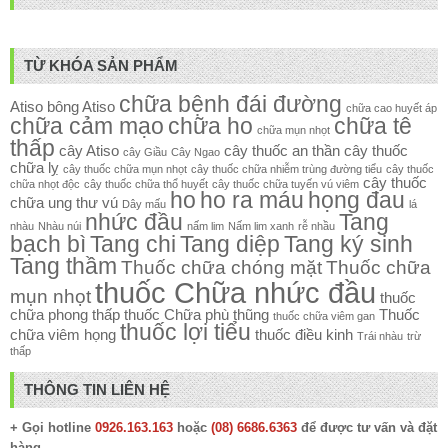
TỪ KHÓA SẢN PHẨM
chữa bệnh đái đường
Atiso
bông Atiso
chữa cao huyết áp
chữa cảm mạo
chữa ho
chữa tê
chữa mụn nhọt
thấp
cây Atiso
cây thuốc an thần
cây thuốc
cây Giầu
Cây Ngao
chữa lỵ
cây thuốc chữa mụn nhọt
cây thuốc chữa nhiễm trùng đường tiểu
cây thuốc
cây thuốc
chữa nhọt độc
cây thuốc chữa thổ huyết
cây thuốc chữa tuyến vú viêm
ho
ho ra máu
họng đau
chữa ung thư vú
Dây mấu
lá
nhức đầu
Tang
nhàu
Nhàu núi
nấm lim
Nấm lim xanh
rễ nhầu
bạch bì
Tang chi
Tang diệp
Tang ký sinh
Tang thầm
Thuốc chữa chóng mặt
Thuốc chữa
thuốc Chữa nhức đầu
mụn nhọt
thuốc
chữa phong thấp
thuốc Chữa phù thũng
Thuốc
thuốc chữa viêm gan
thuốc lợi tiểu
chữa viêm họng
thuốc điều kinh
Trái nhàu
trừ
thấp
THÔNG TIN LIÊN HỆ
+ Gọi hotline
0926.163.163
hoặc
(08) 6686.6363
để được tư vấn và đặt
hàng