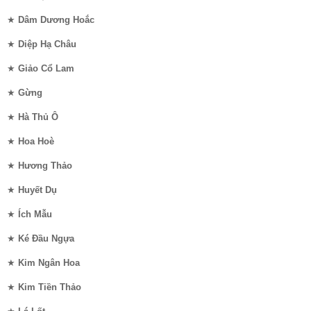
★
Dâm Dương Hoắc
★
Diệp Hạ Châu
★
Giảo Cổ Lam
★
Gừng
★
Hà Thủ Ô
★
Hoa Hoè
★
Hương Thảo
★
Huyết Dụ
★
Ích Mẫu
★
Ké Đầu Ngựa
★
Kim Ngân Hoa
★
Kim Tiền Thảo