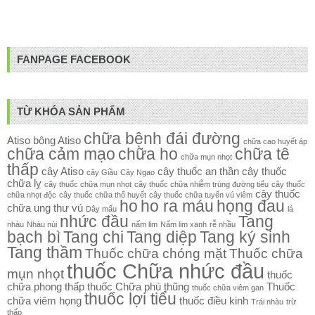
FANPAGE FACEBOOK
TỪ KHÓA SẢN PHẨM
chữa bệnh đái đường
Atiso
bông Atiso
chữa cao huyết áp
chữa cảm mạo
chữa ho
chữa tê
chữa mụn nhọt
thấp
cây Atiso
cây thuốc an thần
cây thuốc
cây Giầu
Cây Ngao
chữa lỵ
cây thuốc chữa mụn nhọt
cây thuốc chữa nhiễm trùng đường tiểu
cây thuốc
cây thuốc
chữa nhọt độc
cây thuốc chữa thổ huyết
cây thuốc chữa tuyến vú viêm
ho
ho ra máu
họng đau
chữa ung thư vú
Dây mấu
lá
nhức đầu
Tang
nhàu
Nhàu núi
nấm lim
Nấm lim xanh
rễ nhầu
bạch bì
Tang chi
Tang diệp
Tang ký sinh
Tang thầm
Thuốc chữa chóng mặt
Thuốc chữa
thuốc Chữa nhức đầu
mụn nhọt
thuốc
chữa phong thấp
thuốc Chữa phù thũng
Thuốc
thuốc chữa viêm gan
thuốc lợi tiểu
chữa viêm họng
thuốc điều kinh
Trái nhàu
trừ
thấp