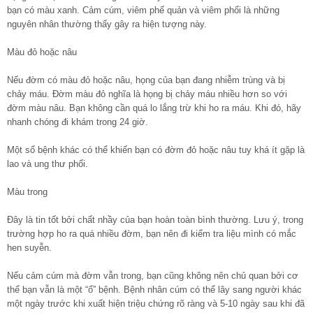
bạn có màu xanh. Cảm cúm, viêm phế quản và viêm phổi là những
nguyên nhân thường thấy gây ra hiện tượng này.
Màu đỏ hoặc nâu
Nếu đờm có màu đỏ hoặc nâu, họng của bạn đang nhiễm trùng và bị
chảy máu. Đờm màu đỏ nghĩa là họng bị chảy máu nhiều hơn so với
đờm màu nâu. Bạn không cần quá lo lắng trừ khi ho ra máu. Khi đó, hãy
nhanh chóng đi khám trong 24 giờ.
Một số bệnh khác có thể khiến bạn có đờm đỏ hoặc nâu tuy khá ít gặp là
lao và ung thư phổi.
Màu trong
Đây là tin tốt bởi chất nhầy của bạn hoàn toàn bình thường. Lưu ý, trong
trường hợp ho ra quá nhiều đờm, bạn nên đi kiểm tra liệu mình có mắc
hen suyễn.
Nếu cảm cúm mà đờm vẫn trong, bạn cũng không nên chủ quan bởi cơ
thể bạn vẫn là một “ổ” bệnh. Bệnh nhân cúm có thể lây sang người khác
một ngày trước khi xuất hiện triệu chứng rõ ràng và 5-10 ngày sau khi đã