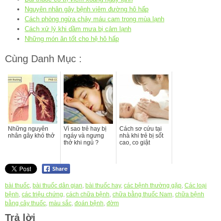
Nguyên nhân gây bệnh viêm đường hô hấp
Cách phòng ngừa chảy máu cam trong mùa lạnh
Cách xử lý khi dầm mưa bị cảm lạnh
Những món ăn tốt cho hệ hô hấp
Cùng Danh Mục :
Những nguyên
Vì sao trẻ hay bị
Cách sơ cứu tại
nhân gây khó thở
ngáy và ngưng
nhà khi trẻ bị sốt
thở khi ngủ ?
cao, co giật
bài thuốc
,
bài thuốc dân gian
,
bài thuốc hay
,
các bệnh thường gặp
,
Các loại
bệnh
,
các triệu chứng
,
cách chữa bệnh
,
chữa bằng thuốc Nam
,
chữa bệnh
bằng cây thuốc
,
màu sắc
,
đoán bệnh
,
đờm
Trả lời