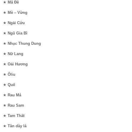
★
Mã Đề
★
Mè – Vừng
★
Ngải Cứu
★
Ngũ Gia Bì
★
Nhục Thung Dung
★
Nữ Lang
★
Oải Hương
★
Ôliu
★
Quế
★
Rau Má
★
Rau Sam
★
Tam Thất
★
Tần dày lá