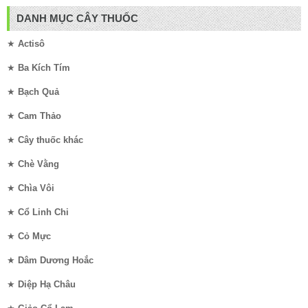
DANH MỤC CÂY THUỐC
★
Actisô
★
Ba Kích Tím
★
Bạch Quả
★
Cam Thảo
★
Cây thuốc khác
★
Chè Vằng
★
Chìa Vôi
★
Cổ Linh Chi
★
Cỏ Mực
★
Dâm Dương Hoắc
★
Diệp Hạ Châu