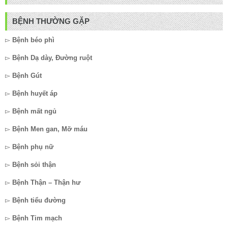
BỆNH THƯỜNG GẶP
▻
Bệnh béo phì
▻
Bệnh Dạ dày, Đường ruột
▻
Bệnh Gút
▻
Bệnh huyết áp
▻
Bệnh mất ngủ
▻
Bệnh Men gan, Mỡ máu
▻
Bệnh phụ nữ
▻
Bệnh sỏi thận
▻
Bệnh Thận – Thận hư
▻
Bệnh tiểu đường
▻
Bệnh Tim mạch