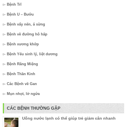
▻
Bệnh Trĩ
▻
Bệnh U – Bướu
▻
Bệnh vẩy nến, á sừng
▻
Bệnh về đường hô hấp
▻
Bệnh xương khớp
▻
Bệnh Yếu sinh lý, liệt dương
▻
Bệnh Răng Miệng
▻
Bệnh Thần Kinh
▻
Các Bệnh về Gan
▻
Mụn nhọt, lở ngứa
CÁC BỆNH THƯỜNG GẶP
Uống nước lạnh có thể giúp trẻ giảm cân nhanh