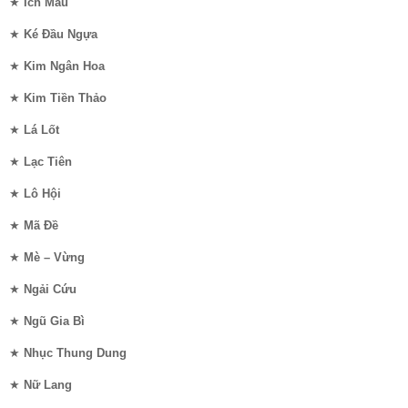
★
Ích Mẫu
★
Ké Đầu Ngựa
★
Kim Ngân Hoa
★
Kim Tiền Thảo
★
Lá Lốt
★
Lạc Tiên
★
Lô Hội
★
Mã Đề
★
Mè – Vừng
★
Ngải Cứu
★
Ngũ Gia Bì
★
Nhục Thung Dung
★
Nữ Lang