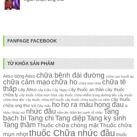
FANPAGE FACEBOOK
TỪ KHÓA SẢN PHẨM
chữa bệnh đái đường
Atiso
bông Atiso
chữa cao huyết áp
chữa cảm mạo
chữa ho
chữa tê
chữa mụn nhọt
thấp
cây Atiso
cây thuốc an thần
cây thuốc
cây Giầu
Cây Ngao
chữa lỵ
cây thuốc chữa mụn nhọt
cây thuốc chữa nhiễm trùng đường tiểu
cây thuốc
cây thuốc
chữa nhọt độc
cây thuốc chữa thổ huyết
cây thuốc chữa tuyến vú viêm
ho
ho ra máu
họng đau
chữa ung thư vú
Dây mấu
lá
nhức đầu
Tang
nhàu
Nhàu núi
nấm lim
Nấm lim xanh
rễ nhầu
bạch bì
Tang chi
Tang diệp
Tang ký sinh
Tang thầm
Thuốc chữa chóng mặt
Thuốc chữa
thuốc Chữa nhức đầu
mụn nhọt
thuốc