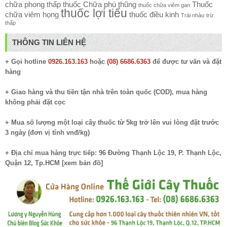
chữa phong thấp
thuốc Chữa phù thũng
Thuốc
thuốc chữa viêm gan
thuốc lợi tiểu
chữa viêm họng
thuốc điều kinh
Trái nhàu
trừ
thấp
THÔNG TIN LIÊN HỆ
+ Gọi hotline
0926.163.163
hoặc
(08) 6686.6363
để được tư vấn và đặt
hàng
+ Giao hàng và thu tiền tận nhà trên toàn quốc (COD), mua hàng
không phải đặt cọc
+ Mua số lượng một loại cây thuốc từ 5kg trở lên vui lòng đặt trước
3 ngày (đơn vị tính vnđ/kg)
+ Địa chỉ mua hàng trực tiếp: 96 Đường Thạnh Lộc 19, P. Thạnh Lộc,
Quận 12, Tp.HCM [
xem bản đồ
]