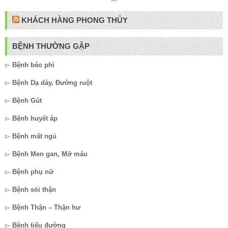
KHÁCH HÀNG PHONG THỦY
BỆNH THƯỜNG GẶP
▻
Bệnh béo phì
▻
Bệnh Dạ dày, Đường ruột
▻
Bệnh Gút
▻
Bệnh huyết áp
▻
Bệnh mất ngủ
▻
Bệnh Men gan, Mỡ máu
▻
Bệnh phụ nữ
▻
Bệnh sỏi thận
▻
Bệnh Thận – Thận hư
▻
Bệnh tiểu đường