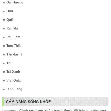
★
Oải Hương
★
Ôliu
★
Quế
★
Rau Má
★
Rau Sam
★
Tam Thất
★
Tần dày lá
★
Tỏi
★
Trà Xanh
★
Việt Quất
★
Đinh Lăng
CẨM NANG SỐNG KHỎE
Cách sử dụng khẩu trang đúng để tránh “rước họa