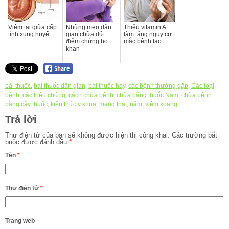
Viêm tai giữa cấp
Những mẹo dân
Thiếu vitamin A
tính xung huyết
gian chữa dứt
làm tăng nguy cơ
điểm chứng ho
mắc bệnh lao
khan
bài thuốc
,
bài thuốc dân gian
,
bài thuốc hay
,
các bệnh thường gặp
,
Các loại
bệnh
,
các triệu chứng
,
cách chữa bệnh
,
chữa bằng thuốc Nam
,
chữa bệnh
bằng cây thuốc
,
kiến thức y khoa
,
mang thai
,
nấm
,
viêm xoang
Trả lời
Thư điện tử của bạn sẽ không được hiện thị công khai.
Các trường bắt
buộc được đánh dấu
*
Tên
*
Thư điện tử
*
Trang web