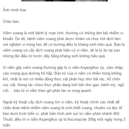
Ảnh minh họa
Chào bạn,
Viêm xoang là một bệnh lý mạn tính, thường có những đợt bội nhiễm vi
khuẩn. Do đó, bệnh viêm xoang phải được khám và chọc hút dịch làm
xét nghiệm vi trùng học để có hướng điều trị kháng sinh hiệu quả. Bạn bị
viêm xoang và cấy dịch xoang phát hiện có vi nấm, đó là lý do tại sao
những lần điều trị trước đây bằng kháng sinh không hiệu quả.
Vi nấm gây viêm xoang thường gặp là vi nấm Aspergillus sp, xâm nhập
vào xoang qua đường hô hấp. Bào tử của vi nấm có nhiều trong không
khí, nhất là nơi có nhiều động thực vật phân hủy như bãi rác, hố chôn
súc vật, thùng rác chứa thực phẩn dạng tinh bột như gạo, bánh mỳ, ngũ
cốc… bào tử vi nấm theo gió phát tán ra xung quanh.
Ngoài kỹ thuật cấy dịch xoang tìm vi nấm, kỹ thuật chính xác nhất để
chẩn đoán bệnh nhiễm nấm xoang là sinh thiết xoang, nhuộm và đọc tế
bào dưới kính hiển vi, phát hiện hình ảnh sợi tơ nấm phân nhánh 450.
Thuốc điều trị vi nấm Aspergillus sp là fluconazole 300g một ngày trong 2
tuần.