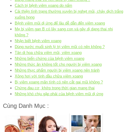
Cách trị bệnh viêm xoang do nấm
Cải thiện tình trạng thường xuyên bị nghẹt mũi, chảy dịch trắng
xuống họng
Bệnh viêm mũi dị ứng để lâu dễ dẫn đến viêm xoang
Mẹ bị viêm gan B có lây sang con và gây dị dạng thai nhi
không ?
Nhận biết bệnh viêm xoang
Dùng nước muối sinh lý trị viêm mũi có nên không ?
Tân di hoa chữa viêm mũi, viêm xoang
Những biến chứng của bệnh viêm xoang
Những thức ăn không tốt cho người bị viêm xoang
Những thực phẩm người bị viêm xoang nên tránh
Xông hơi với tinh dầu chữa viêm xoang
Bị viêm xoang mãn tính có nên cắt gai mũi không ?
Chứng đau cơ, khớp trong thời gian mang thai
Những khó chịu gặp phải của bệnh viêm mũi dị ứng
Cùng Danh Mục :