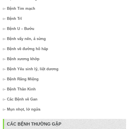
▻
Bệnh Tim mạch
▻
Bệnh Trĩ
▻
Bệnh U – Bướu
▻
Bệnh vẩy nến, á sừng
▻
Bệnh về đường hô hấp
▻
Bệnh xương khớp
▻
Bệnh Yếu sinh lý, liệt dương
▻
Bệnh Răng Miệng
▻
Bệnh Thần Kinh
▻
Các Bệnh về Gan
▻
Mụn nhọt, lở ngứa
CÁC BỆNH THƯỜNG GẶP